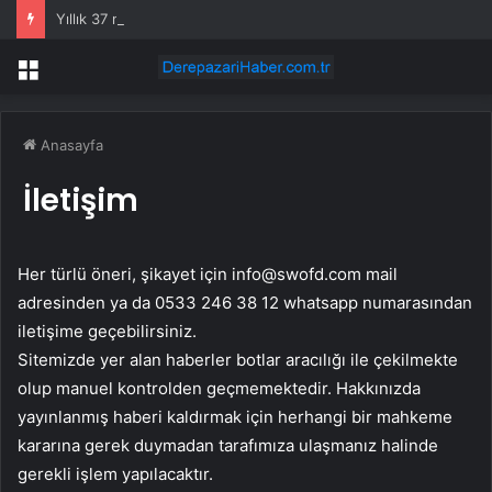
Yıllık 37 milyon dolar kazanan Alperen Şengün’den ailesine servet değerinde hediye
Menü
Anasayfa
İletişim
Her türlü öneri, şikayet için
info@swofd.com
mail
adresinden ya da 0533 246 38 12 whatsapp numarasından
iletişime geçebilirsiniz.
Sitemizde yer alan haberler botlar aracılığı ile çekilmekte
olup manuel kontrolden geçmemektedir. Hakkınızda
yayınlanmış haberi kaldırmak için herhangi bir mahkeme
kararına gerek duymadan tarafımıza ulaşmanız halinde
gerekli işlem yapılacaktır.