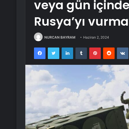
veya gün içinde
Rusya’yı vurma
NURCAN BAYRAM
Haziran 2, 2024
Facebook
Twitter
LinkedIn
Tumblr
Pinterest
Reddit