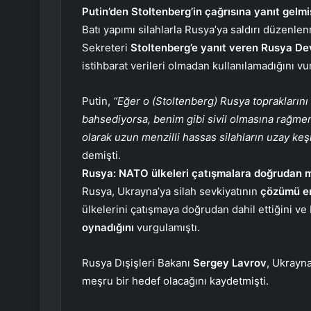
Putin’den Stoltenberg’in çağrısına yanıt gelmi
Batı yapımı silahlarla Rusya’ya saldırı düzenl
Sekreteri
Stoltenberg’e yanıt veren Rusya De
istihbarat verileri olmadan kullanılamadığını vu
Putin,
“Eğer o (Stoltenberg) Rusya topraklarını
bahsediyorsa, benim gibi sivil olmasına rağmen 
olarak uzun menzilli hassas silahların uzay keş
demişti.
Rusya: NATO ülkeleri çatışmalara doğrudan m
Rusya, Ukrayna’ya silah sevkiyatının
çözümü en
ülkelerini çatışmaya doğrudan dahil ettiğini v
oynadığını
vurgulamıştı.
Rusya Dışişleri Bakanı
Sergey Lavrov
, Ukrayna
meşru bir hedef olacağını kaydetmişti.