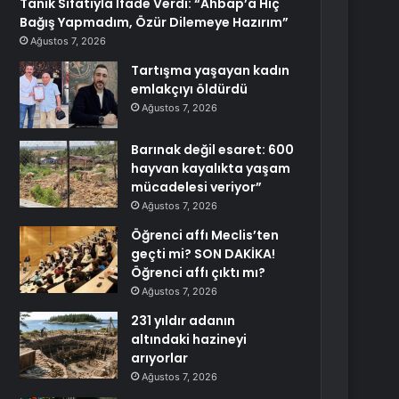
Tanık Sıfatıyla İfade Verdi: “Ahbap’a Hiç
Bağış Yapmadım, Özür Dilemeye Hazırım”
Ağustos 7, 2026
Tartışma yaşayan kadın
emlakçıyı öldürdü
Ağustos 7, 2026
Barınak değil esaret: 600
hayvan kayalıkta yaşam
mücadelesi veriyor”
Ağustos 7, 2026
Öğrenci affı Meclis’ten
geçti mi? SON DAKİKA!
Öğrenci affı çıktı mı?
Ağustos 7, 2026
231 yıldır adanın
altındaki hazineyi
arıyorlar
Ağustos 7, 2026