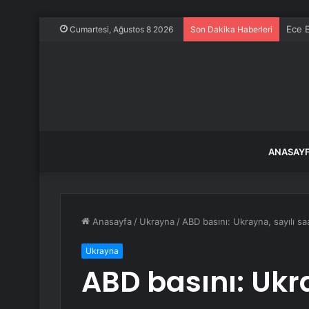
Ece E
Cumartesi, Ağustos 8 2026
Son Dakika Haberleri
ANASAY
Anasayfa
/
Ukrayna
/
ABD basını: Ukrayna, sayılı sa
Ukrayna
ABD basını: Ukr