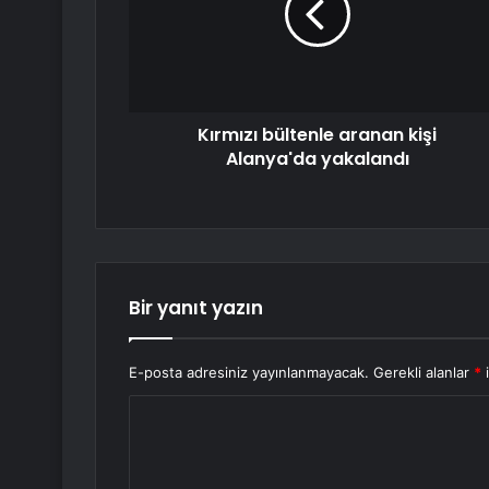
Kırmızı bültenle aranan kişi
Alanya'da yakalandı
Bir yanıt yazın
E-posta adresiniz yayınlanmayacak.
Gerekli alanlar
*
i
Y
o
r