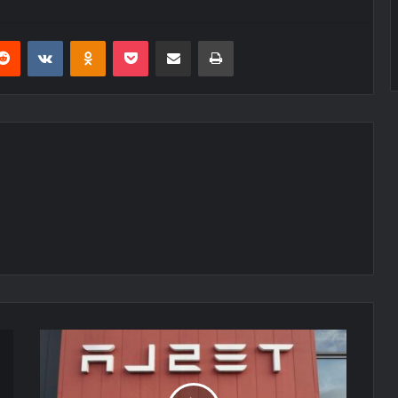
erest
Reddit
VKontakte
Odnoklassniki
Pocket
E-Posta ile paylaş
Yazdır