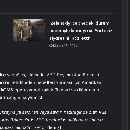
‘Zelenskiy, cephedeki durum
nedeniyle İspanya ve Portekiz
ziyaretini iptal etti’
Mayıs 15, 2024
ik’e
yaptığı açıklamada, ABD Başkanı Joe Biden’ın
si’ni
tehdit eden hedefleri vurması için Amerikan
TACMS
operasyonel-taktik füzeleri ve diğer uzun
ldırmadığını söylemişti.
krayna’ya saldıran veya saldırı hazırlığında olan Rus
arkov Bölgesi’nde ABD tarafından sağlanan silahları
aması talimatını verdi”
demişti.