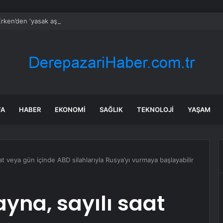
rken’den ‘yasak aşk’ açıklaması: Hukuki yollara başvuruyor
FA
HABER
EKONOMI
SAĞLIK
TEKNOLOJI
YAŞAM
at veya gün içinde ABD silahlarıyla Rusya’yı vurmaya başlayabilir
ayna, sayılı saat