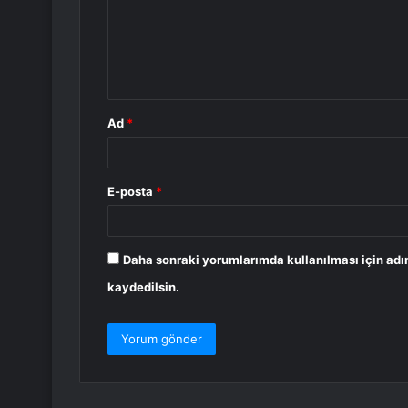
u
m
*
Ad
*
E-posta
*
Daha sonraki yorumlarımda kullanılması için adı
kaydedilsin.