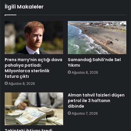
İlgili Makaleler
Prens Harry’nin açtığı dava
Samandağ Sahili’nde Sel
pahalıya patladı:
Yıkımı
Milyonlarca sterlinlik
Ağustos 8, 2026
fatura çıktı
Ağustos 8, 2026
Alman tahvil faizleri düşen
petrol ile 3 haftanın
dibinde
Ağustos 7, 2026
Takipteki ihtiyaç kredi