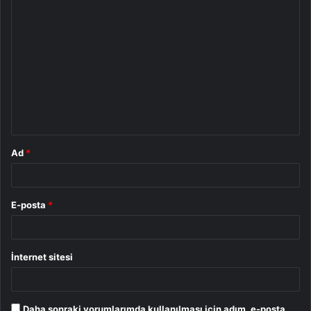
Y
o
r
u
m
*
Ad
*
E-posta
*
İnternet sitesi
Daha sonraki yorumlarımda kullanılması için adım, e-posta