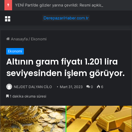
YENİ Parti’de gözler yarına çevrildi: Resmi açıklama yapılacak
Menü
Anasayfa
/
Ekonomi
Ekonomi
Altının gram fiyatı 1.201 lira
seviyesinden işlem görüyor.
NEJDET DALYAN CİLO
Mart 31, 2023
0
6
1 dakika okuma süresi