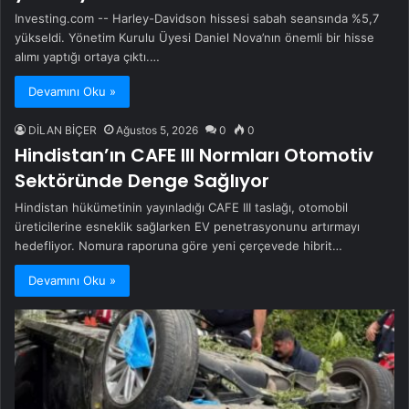
Investing.com -- Harley-Davidson hissesi sabah seansında %5,7
yükseldi. Yönetim Kurulu Üyesi Daniel Nova’nın önemli bir hisse
alımı yaptığı ortaya çıktı.…
Devamını Oku »
DİLAN BİÇER
Ağustos 5, 2026
0
0
Hindistan’ın CAFE III Normları Otomotiv
Sektöründe Denge Sağlıyor
Hindistan hükümetinin yayınladığı CAFE III taslağı, otomobil
üreticilerine esneklik sağlarken EV penetrasyonunu artırmayı
hedefliyor. Nomura raporuna göre yeni çerçevede hibrit…
Devamını Oku »