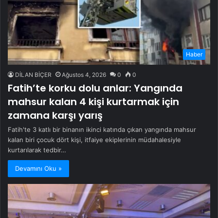
Haber
DİLAN BİÇER
Ağustos 4, 2026
0
0
Fatih’te korku dolu anlar: Yangında
mahsur kalan 4 kişi kurtarmak için
zamana karşı yarış
Fatih'te 3 katlı bir binanın ikinci katında çıkan yangında mahsur
kalan biri çocuk dört kişi, itfaiye ekiplerinin müdahalesiyle
kurtarılarak tedbir…
Devamını Oku »