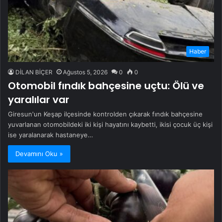
Haber
DİLAN BİÇER
Ağustos 5, 2026
0
0
Otomobil fındık bahçesine uçtu: Ölü ve
yaralılar var
Giresun'un Keşap ilçesinde kontrolden çıkarak fındık bahçesine
yuvarlanan otomobildeki iki kişi hayatını kaybetti, ikisi çocuk üç kişi
ise yaralanarak hastaneye…
Devamını Oku »