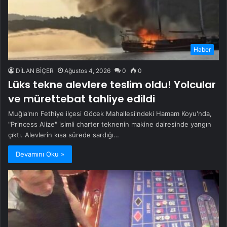
Haber
DİLAN BİÇER
Ağustos 4, 2026
0
0
Lüks tekne alevlere teslim oldu! Yolcular
ve mürettebat tahliye edildi
Muğla'nın Fethiye ilçesi Göcek Mahallesi'ndeki Hamam Koyu'nda,
"Princess Alize" isimli charter teknenin makine dairesinde yangın
çıktı. Alevlerin kısa sürede sardığı…
Devamını Oku »