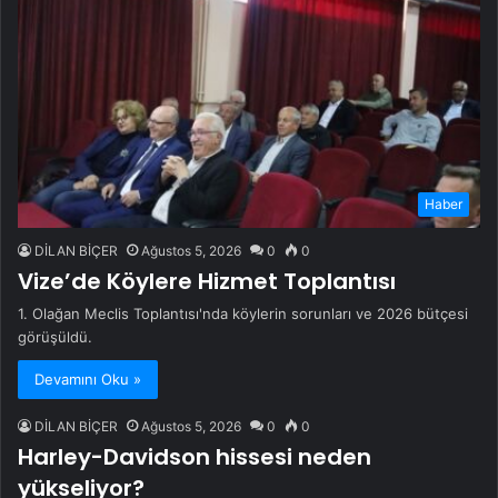
Haber
DİLAN BİÇER
Ağustos 5, 2026
0
0
Vize’de Köylere Hizmet Toplantısı
1. Olağan Meclis Toplantısı'nda köylerin sorunları ve 2026 bütçesi
görüşüldü.
Devamını Oku »
DİLAN BİÇER
Ağustos 5, 2026
0
0
Harley-Davidson hissesi neden
yükseliyor?