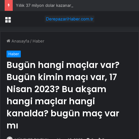
Yıllık 37 milyon dolar kazanan Alperen Şengün’den ailesine servet değerinde hediye
Menü
Anasayfa
/
Haber
Haber
Bugün hangi maçlar var?
Bugün kimin maçı var, 17
Nisan 2023? Bu akşam
hangi maçlar hangi
kanalda? bugün maç var
mı