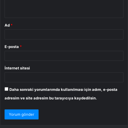
m
*
Ad
*
E-posta
*
İnternet sitesi
Daha sonraki yorumlarımda kullanılması için adım, e-posta
adresim ve site adresim bu tarayıcıya kaydedilsin.