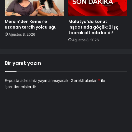
Mersin’den Kemer’e
Malatya’da konut
uzanan tercih yolculuğu
inşaatında göçük: 2 işçi
toprak altında kaldı!
Ağustos 8, 2026
Ağustos 8, 2026
Bir yanıt yazın
E-posta adresiniz yayınlanmayacak.
Gerekli alanlar
*
ile
işaretlenmişlerdir
Y
o
r
u