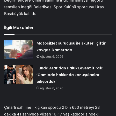
Değirmendere Çınarlı sahiline indi. Yarışmaya İnegöl’ü
temsilen İnegöl Belediyesi Spor Kulübü sporcusu Uras
Başıbüyük katıldı.
İlgili Makaleler
Motosiklet sürücüsü ile skuterli çiftin
kavgası kamerada
Ağustos 6, 2026
Funda Arar’dan Haluk Levent itirafı:
‘Camiada hakkında konuşulanları
biliyorduk’
Ağustos 6, 2026
Çınarlı sahiline ilk çıkan sporcu 2 bin 650 metreyi 28
dakika 41 saniyede yüzen 16-17 yaş kategorisindeki