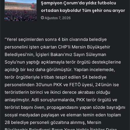
Şampiyon Çorum’da yıldız futbolcu
ortadan kayboldu! Tüm şehir onu arıyor
Ağustos 7, 2026
“Yerel seçimlerden sonra 4 bin civarında belediye
personelini işten çıkartan CHP’li Mersin Büyükşehir
Belediyesi’nin, İçişleri Bakanı’mız Sayın Süleyman
Soylu’nun yaptığı açıklamayla terör örgütü destekçilerine
açıldığı bir kez daha görülmüştür. Yapılan incelemede,
terör örgütleriyle irtibatı tespit edilen 54 belediye
personelinden 30’unun PKK ve FETÖ üyesi, 24’ünün ise
teröristlerin birinci ve ikinci derece akrabası olduğu
anlaşılmıştır. Adli soruşturmalarda, PKK terör örgütü ve
terörist başını öven, propagandasını yapan sözde bayrağını
sosyal medyadan paylaşan ve eleman temin eden toplam
28 belediye personeli gözaltına alınmış, Mersin
Büyükşehir Belediyesi Basın Yayın Halkla İlişkiler Daire