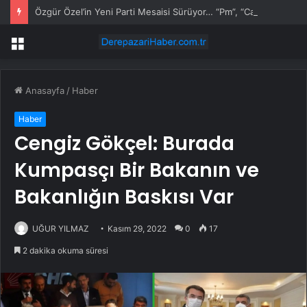
Özgür Özel’in Yeni Parti Mesaisi Sürüyor… “Pm”, “Cao” ve “Myk” Toplantılarına Başkanlık Etti
Menü
Anasayfa
/
Haber
Haber
Cengiz Gökçel: Burada
Kumpasçı Bir Bakanın ve
Bakanlığın Baskısı Var
UĞUR YILMAZ
Kasım 29, 2022
0
17
2 dakika okuma süresi