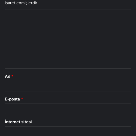
işaretlenmişlerdir
Y
o
r
u
m
*
Ad
*
E-posta
*
İnternet sitesi