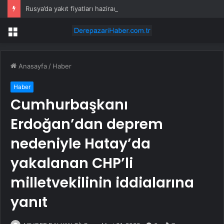
Rusya’da yakıt fiyatları haziran ve temmuzda enflasyona %0,5 ekledi
Menü
Anasayfa
/
Haber
Haber
Cumhurbaşkanı
Erdoğan’dan deprem
nedeniyle Hatay’da
yakalanan CHP’li
milletvekilinin iddialarına
yanıt