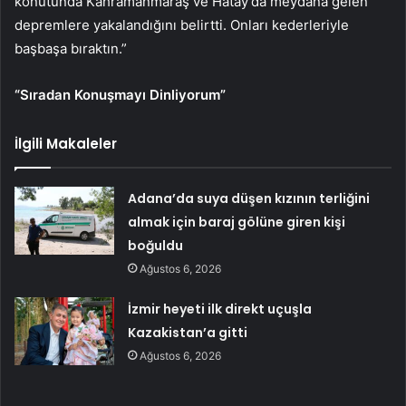
konutunda Kahramanmaraş ve Hatay’da meydana gelen
depremlere yakalandığını belirtti. Onları kederleriyle
başbaşa bıraktın.”
“Sıradan Konuşmayı Dinliyorum”
İlgili Makaleler
Adana’da suya düşen kızının terliğini
almak için baraj gölüne giren kişi
boğuldu
Ağustos 6, 2026
İzmir heyeti ilk direkt uçuşla
Kazakistan’a gitti
Ağustos 6, 2026