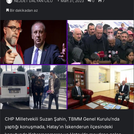
NEJDET DALYAN CİLO
Mart 31, 2023
0
7
Bir dakikadan az
CHP Milletvekili Suzan Şahin, TBMM Genel Kurulu’nda
yaptığı konuşmada, Hatay’ın İskenderun ilçesindeki