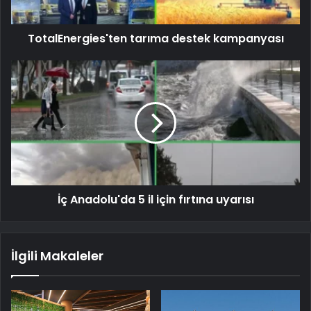
TotalEnergies'ten tarıma destek kampanyası
İç Anadolu'da 5 il için fırtına uyarısı
İlgili Makaleler