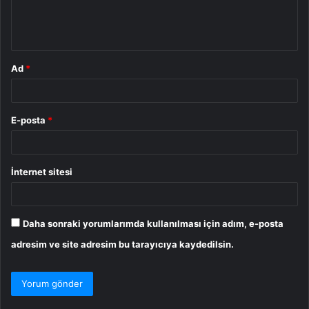
m
*
Ad
*
E-posta
*
İnternet sitesi
Daha sonraki yorumlarımda kullanılması için adım, e-posta
adresim ve site adresim bu tarayıcıya kaydedilsin.