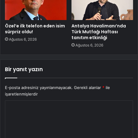
Özel’e ilk telefon eden isim
Antalya Havalimanı’nda
sürpriz oldu!
Türk Mutfağı Haftası
tanıtım etkinliği
Ağustos 6, 2026
Ağustos 6, 2026
Bir yanıt yazın
E-posta adresiniz yayınlanmayacak.
Gerekli alanlar
*
ile
işaretlenmişlerdir
Y
o
r
u