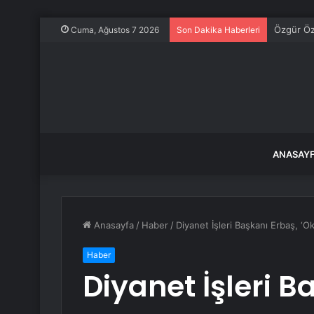
Özgür Öze
Cuma, Ağustos 7 2026
Son Dakika Haberleri
ANASAY
Anasayfa
/
Haber
/
Diyanet İşleri Başkanı Erbaş, ‘O
Haber
Diyanet İşleri B