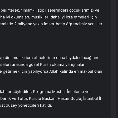
elirterek, “İmam-Hatip liselerindeki çocuklarımızı ve
a iyi okumaları, musikileri daha iyi icra etmeleri için
lkemizde 2 milyona yakın imam-hatip öğrencimiz var. Her
up dini musiki icra etmelerinin daha faydalı olacağının
liseleri arasında güzel Kuran okuma yarışmaları
ale getirmek için yapılıyorsa Allah katında en makbul olan
ilahiler söylediler. Programa Mushaf İnceleme ve
rlik ve Teftiş Kurulu Başkanı Hasan Güçlü, İstanbul İl
st düzey yöneticileri katıldı.