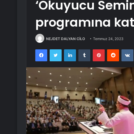
‘Okuyucu Semin
programına katı
NEJDET DALYAN CİLO
Temmuz 24, 2023
Facebook
Twitter
LinkedIn
Tumblr
Pinterest
Reddit