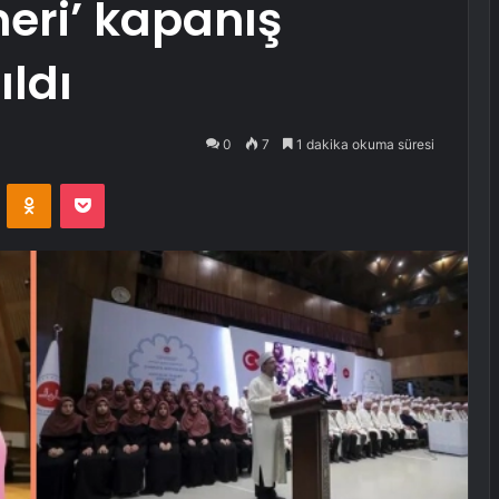
eri’ kapanış
ldı
0
7
1 dakika okuma süresi
VKontakte
Odnoklassniki
Pocket