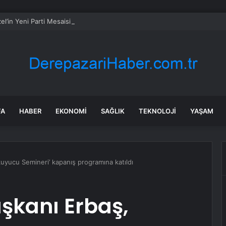
l’in Yeni Parti Mesaisi Sürüyor… “Pm”, “Cao” ve “Myk” Toplantılarına Başk
FA
HABER
EKONOMI
SAĞLIK
TEKNOLOJI
YAŞAM
kuyucu Semineri’ kapanış programına katıldı
aşkanı Erbaş,