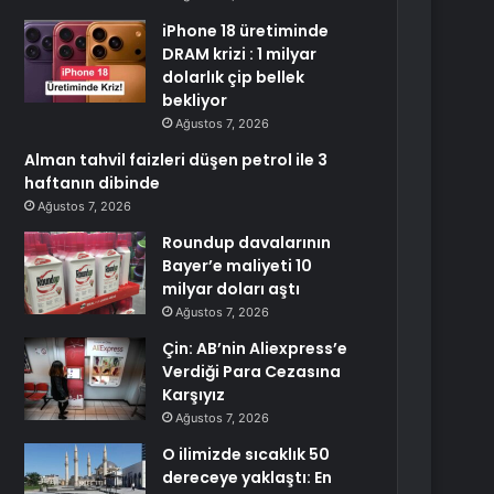
iPhone 18 üretiminde
DRAM krizi : 1 milyar
dolarlık çip bellek
bekliyor
Ağustos 7, 2026
Alman tahvil faizleri düşen petrol ile 3
haftanın dibinde
Ağustos 7, 2026
Roundup davalarının
Bayer’e maliyeti 10
milyar doları aştı
Ağustos 7, 2026
Çin: AB’nin Aliexpress’e
Verdiği Para Cezasına
Karşıyız
Ağustos 7, 2026
O ilimizde sıcaklık 50
dereceye yaklaştı: En