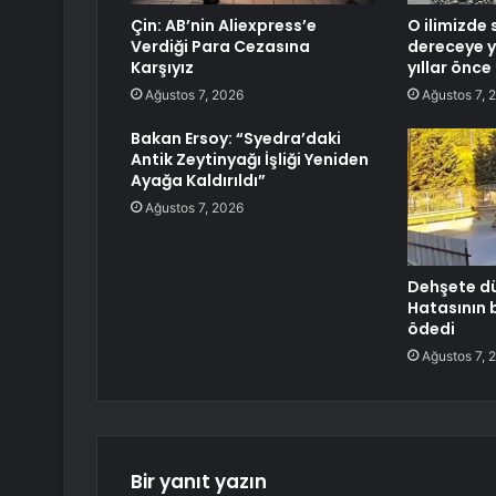
Çin: AB’nin Aliexpress’e
O ilimizde 
Verdiği Para Cezasına
dereceye y
Karşıyız
yıllar önc
Ağustos 7, 2026
Ağustos 7, 
Bakan Ersoy: “Syedra’daki
Antik Zeytinyağı İşliği Yeniden
Ayağa Kaldırıldı”
Ağustos 7, 2026
Dehşete dü
Hatasının b
ödedi
Ağustos 7, 
Bir yanıt yazın