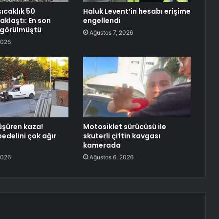
sıcaklık 50
Haluk Levent’in hesabı erişime
aklaştı: En son
engellendi
e görülmüştü
Ağustos 7, 2026
2026
şüren kaza!
Motosiklet sürücüsü ile
edelini çok ağır
skuterli çiftin kavgası
kamerada
2026
Ağustos 6, 2026