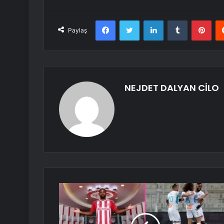
Facebook
Twitter
LinkedIn
Tumblr
Pint
Paylaş
NEJDET DALYAN CİLO