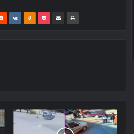
erest
Reddit
VKontakte
Odnoklassniki
Pocket
E-Posta ile paylaş
Yazdır