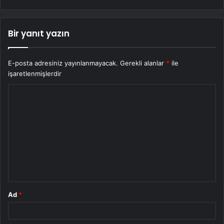
Bir yanıt yazın
E-posta adresiniz yayınlanmayacak.
Gerekli alanlar
*
ile
işaretlenmişlerdir
Y
o
r
u
m
*
Ad
*