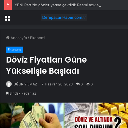
YENİ Parti’de gözler yarına çevrildi: Resmi açıklama yapılacak
Menü
Anasayfa
/
Ekonomi
Ekonomi
Döviz Fiyatları Güne
Yükselişle Başladı
UĞUR YILMAZ
Haziran 20, 2023
0
6
Bir dakikadan az