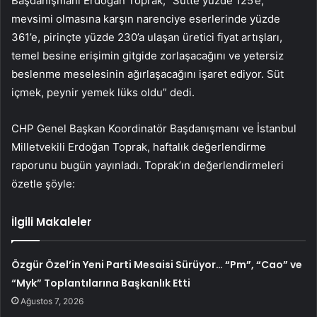
Başdanışmanı Erdoğan Toprak, “Sütte yüzde 125’e,
mevsimi olmasına karşın narenciye eserlerinde yüzde
361’e, pirinçte yüzde 230’a ulaşan üretici fiyat artışları,
temel besine erişimin gitgide zorlaşacağını ve yetersiz
beslenme meselesinin ağırlaşacağını işaret ediyor. Süt
içmek, peynir yemek lüks oldu” dedi.
CHP Genel Başkan Koordinatör Başdanışmanı ve İstanbul
Milletvekili Erdoğan Toprak, haftalık değerlendirme
raporunu bugün yayınladı. Toprak’ın değerlendirmeleri
özetle şöyle:
İlgili Makaleler
Özgür Özel’in Yeni Parti Mesaisi Sürüyor… “Pm”, “Cao” ve
“Myk” Toplantılarına Başkanlık Etti
Ağustos 7, 2026