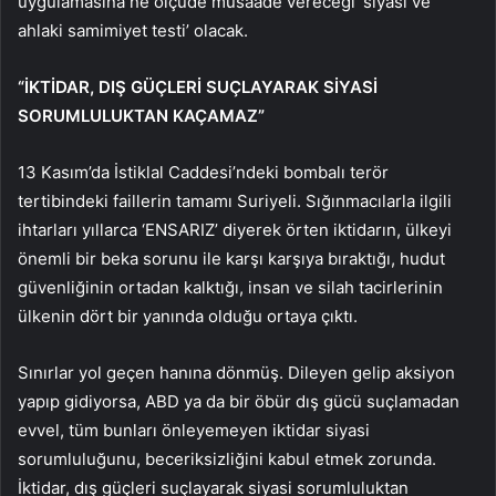
uygulamasına ne ölçüde müsaade vereceği ‘siyasi ve
ahlaki samimiyet testi’ olacak.
“İKTİDAR, DIŞ GÜÇLERİ SUÇLAYARAK SİYASİ
SORUMLULUKTAN KAÇAMAZ”
13 Kasım’da İstiklal Caddesi’ndeki bombalı terör
tertibindeki faillerin tamamı Suriyeli. Sığınmacılarla ilgili
ihtarları yıllarca ‘ENSARIZ’ diyerek örten iktidarın, ülkeyi
önemli bir beka sorunu ile karşı karşıya bıraktığı, hudut
güvenliğinin ortadan kalktığı, insan ve silah tacirlerinin
ülkenin dört bir yanında olduğu ortaya çıktı.
Sınırlar yol geçen hanına dönmüş. Dileyen gelip aksiyon
yapıp gidiyorsa, ABD ya da bir öbür dış gücü suçlamadan
evvel, tüm bunları önleyemeyen iktidar siyasi
sorumluluğunu, beceriksizliğini kabul etmek zorunda.
İktidar, dış güçleri suçlayarak siyasi sorumluluktan