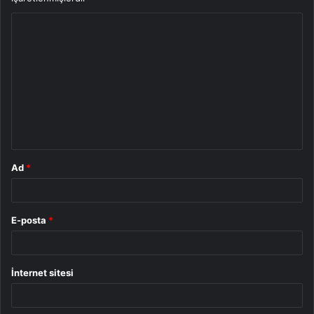
Y
o
r
u
m
*
Ad
*
E-posta
*
İnternet sitesi