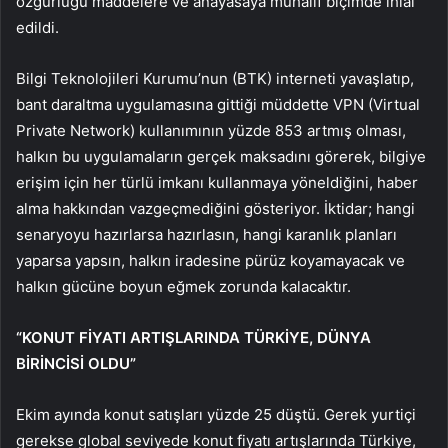
özgürlüğü maddelere ve anayasaya muhalif biçimde ihlal
edildi.
Bilgi Teknolojileri Kurumu’nun (BTK) interneti yavaşlatıp,
bant daraltma uygulamasına gittiği müddette VPN (Virtual
Private Network) kullanımının yüzde 853 artmış olması,
halkın bu uygulamaların gerçek maksadını görerek, bilgiye
erişim için her türlü imkanı kullanmaya yöneldiğini, haber
alma hakkından vazgeçmediğini gösteriyor. İktidar; hangi
senaryoyu hazırlarsa hazırlasın, hangi karanlık planları
yaparsa yapsın, halkın iradesine pürüz koyamayacak ve
halkın gücüne boyun eğmek zorunda kalacaktır.
“KONUT FİYATI ARTIŞLARINDA TÜRKİYE, DÜNYA
BİRİNCİSİ OLDU”
Ekim ayında konut satışları yüzde 25 düştü. Gerek yurtiçi
gerekse global seviyede konut fiyatı artışlarında Türkiye,