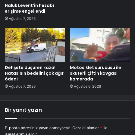
Haluk Levent’in hesabı
erişime engellendi
Ağustos 7, 2026
Dehşete düşüren kaza!
Motosiklet sürücüsü ile
Hatasının bedelini çok ağır
skuterli çiftin kavgası
ödedi
kamerada
Ağustos 7, 2026
Ağustos 6, 2026
Bir yanıt yazın
E-posta adresiniz yayınlanmayacak.
Gerekli alanlar
*
ile
işaretlenmişlerdir