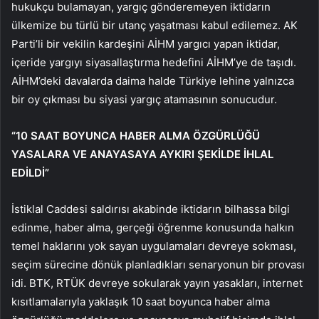
hukukçu bulamayan, yargıç gönderemeyen iktidarın
ülkemize bu türlü bir utanç yaşatması kabul edilemez. AK
Parti’li bir vekilin kardeşini AİHM yargıcı yapan iktidar,
içeride yargıyı siyasallaştırma hedefini AİHM’ye de taşıdı.
AİHM’deki davalarda daima halde Türkiye lehine yalnızca
bir oy çıkması bu siyasi yargıç atamasının sonucudur.
“10 SAAT BOYUNCA HABER ALMA ÖZGÜRLÜĞÜ
YASALARA VE ANAYASAYA AYKIRI ŞEKİLDE İHLAL
EDİLDİ”
İstiklal Caddesi saldırısı akabinde iktidarın bilhassa bilgi
edinme, haber alma, gerçeği öğrenme konusunda halkın
temel haklarını yok sayan uygulamaları devreye sokması,
seçim sürecine dönük planladıkları senaryonun bir provası
idi. BTK, RTÜK devreye sokularak yayın yasakları, internet
kısıtlamalarıyla yaklaşık 10 saat boyunca haber alma