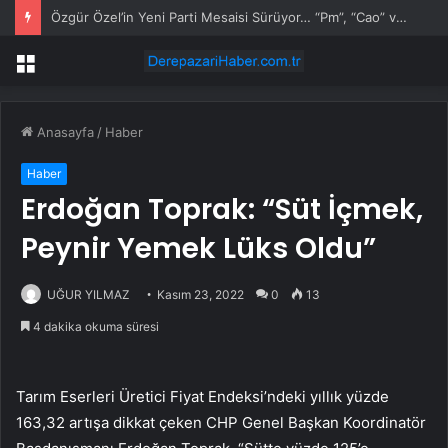
Özgür Özel’in Yeni Parti Mesaisi Sürüyor… “Pm”, “Cao” ve “Myk” Toplantılarına Başkanlık Etti
Menü
Anasayfa
/
Haber
Haber
Erdoğan Toprak: “Süt İçmek,
Peynir Yemek Lüks Oldu”
UĞUR YILMAZ
Kasım 23, 2022
0
13
4 dakika okuma süresi
Tarım Eserleri Üretici Fiyat Endeksi’ndeki yıllık yüzde
163,32 artışa dikkat çeken CHP Genel Başkan Koordinatör