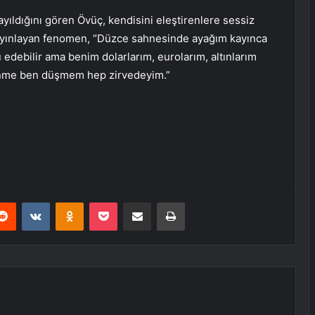
ıldığını gören Övüç, kendisini eleştirenlere sessiz
ayınlayan fenomen, “Düzce sahnesinde ayağım kayınca
edebilir ama benim dolarlarım, eurolarım, altınlarım
evinme ben düşmem hep zirvedeyim.”
erest
Reddit
VKontakte
Odnoklassniki
Pocket
E-Posta ile paylaş
Yazdır