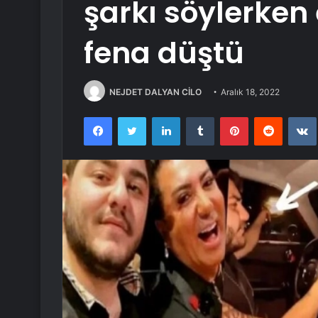
şarkı söylerken 
fena düştü
NEJDET DALYAN CİLO
Aralık 18, 2022
Facebook
Twitter
LinkedIn
Tumblr
Pinterest
Reddit