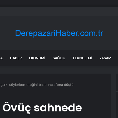
’da yakıt fiyatları haziran ve temmuzda enflasyona %0,5 ekledi
FA
HABER
EKONOMI
SAĞLIK
TEKNOLOJI
YAŞAM
rkı söylerken eteğini bastırınca fena düştü
 Övüç sahnede