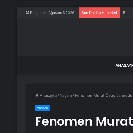
Rusya
Perşembe, Ağustos 6 2026
Son Dakika Haberleri
ANASAY
Anasayfa
/
Yaşam
/
Fenomen Murat Övüç sahnede şa
Yaşam
Fenomen Murat