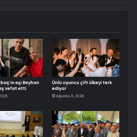
baş’ın eşi Beyhan
Ünlü oyuncu çift ülkeyi terk
ş vefat etti
ediyor
2026
Ağustos 3, 2026