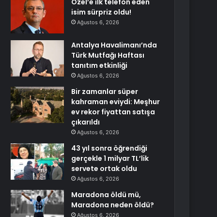
Özel’e ilk telefon eden
isim sürpriz oldu!
Ağustos 6, 2026
Antalya Havalimanı’nda
Türk Mutfağı Haftası
tanıtım etkinliği
Ağustos 6, 2026
Bir zamanlar süper
kahraman eviydi: Meşhur
ev rekor fiyattan satışa
çıkarıldı
Ağustos 6, 2026
43 yıl sonra öğrendiği
gerçekle 1 milyar TL’lik
servete ortak oldu
Ağustos 6, 2026
Maradona öldü mü,
Maradona neden öldü?
Ağustos 6, 2026