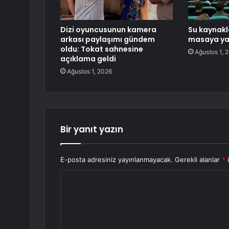
Dizi oyuncusunun kamera
Su kaynakl
arkası paylaşımı gündem
masaya yat
oldu: Tokat sahnesine
Ağustos 1, 
açıklama geldi
Ağustos 1, 2026
Bir yanıt yazın
E-posta adresiniz yayınlanmayacak.
Gerekli alanlar
*
i
Y
o
r
u