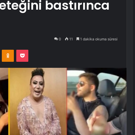
eteğini bastırınca
0
11
1 dakika okuma süresi
VKontakte
Odnoklassniki
Pocket