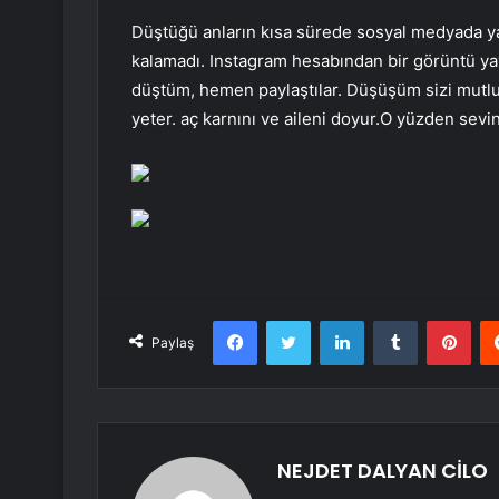
Düştüğü anların kısa sürede sosyal medyada yay
kalamadı. Instagram hesabından bir görüntü y
düştüm, hemen paylaştılar. Düşüşüm sizi mutlu 
yeter. aç karnını ve aileni doyur.O yüzden s
Facebook
Twitter
LinkedIn
Tumblr
Pint
Paylaş
NEJDET DALYAN CİLO