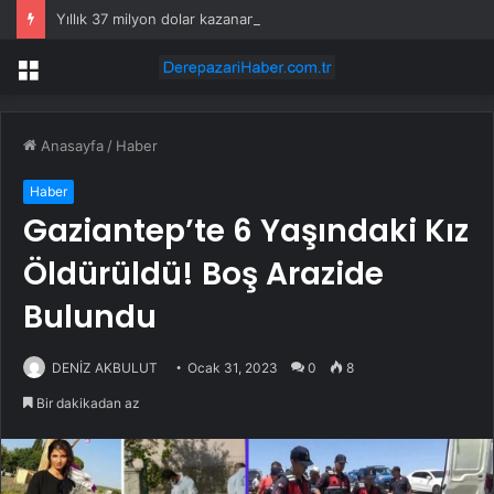
Yıllık 37 milyon dolar kazanan Alperen Şengün’den ailesine servet değerinde hediye
Menü
Anasayfa
/
Haber
Haber
Gaziantep’te 6 Yaşındaki Kız
Öldürüldü! Boş Arazide
Bulundu
DENİZ AKBULUT
Ocak 31, 2023
0
8
Bir dakikadan az