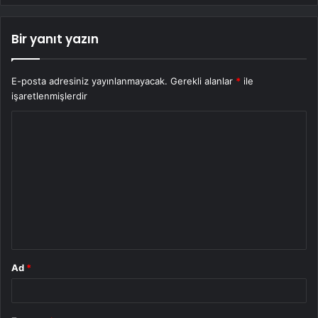
Bir yanıt yazın
E-posta adresiniz yayınlanmayacak.
Gerekli alanlar
*
ile
işaretlenmişlerdir
Y
o
r
u
m
*
Ad
*