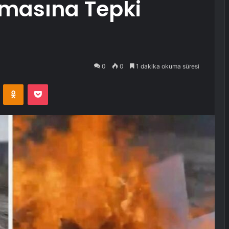
lmasına Tepki
0
0
1 dakika okuma süresi
VKontakte
Odnoklassniki
Pocket