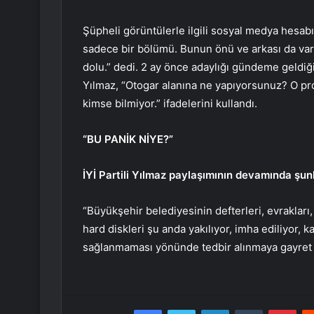
Şüpheli görüntülerle ilgili sosyal medya hesab
sadece bir bölümü. Bunun önü ve arkası da va
dolu.” dedi. 2 ay önce adaylığı gündeme geldiğ
Yılmaz, “Otogar alanına ne yapıyorsunuz? O pro
kimse bilmiyor.” ifadelerini kullandı.
“BU PANİK NİYE?”
İYİ Partili Yılmaz paylaşımının devamında şunl
“Büyükşehir belediyesinin defterleri, evrakları,
hard diskleri şu anda yakılıyor, imha ediliyor, ka
sağlanmaması yönünde tedbir alınmaya gayret g
Facebook
Twitter
LinkedIn
Tumblr
Pint