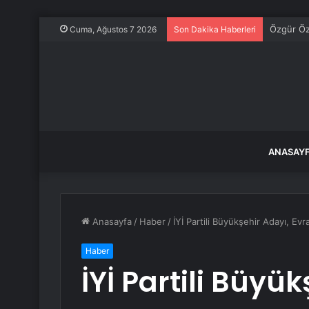
Özgür Öze
Cuma, Ağustos 7 2026
Son Dakika Haberleri
ANASAY
Anasayfa
/
Haber
/
İYİ Partili Büyükşehir Adayı, Ev
Haber
İYİ Partili Büyü