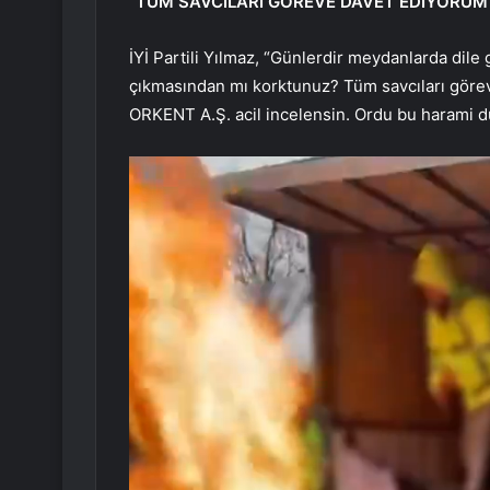
“TÜM SAVCILARI GÖREVE DAVET EDİYORUM
İYİ Partili Yılmaz, “Günlerdir meydanlarda dile 
çıkmasından mı korktunuz? Tüm savcıları görev
ORKENT A.Ş. acil incelensin. Ordu bu harami d