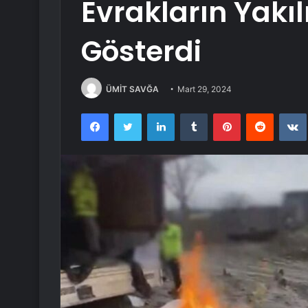
Evrakların Yakı
Gösterdi
ÜMİT SAVĞA
Mart 29, 2024
Facebook
Twitter
LinkedIn
Tumblr
Pinterest
Reddit