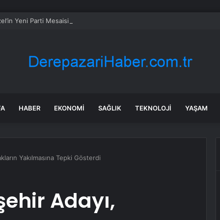
l’in Yeni Parti Mesaisi Sürüyor… “Pm”, “Cao” ve “Myk” Toplantılarına Başk
FA
HABER
EKONOMI
SAĞLIK
TEKNOLOJI
YAŞAM
rakların Yakılmasına Tepki Gösterdi
kşehir Adayı,