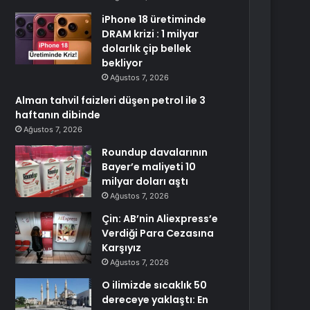
iPhone 18 üretiminde
DRAM krizi : 1 milyar
dolarlık çip bellek
bekliyor
Ağustos 7, 2026
Alman tahvil faizleri düşen petrol ile 3
haftanın dibinde
Ağustos 7, 2026
Roundup davalarının
Bayer’e maliyeti 10
milyar doları aştı
Ağustos 7, 2026
Çin: AB’nin Aliexpress’e
Verdiği Para Cezasına
Karşıyız
Ağustos 7, 2026
O ilimizde sıcaklık 50
dereceye yaklaştı: En