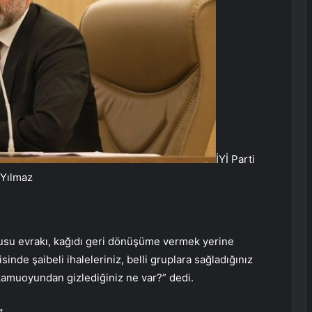
İYİ Parti
 Yılmaz
usu evrakı, kağıdı geri dönüşüme vermek yerine
sinde şaibeli ihaleleriniz, belli gruplara sağladığınız
 kamuoyundan gizlediğiniz ne var?” dedi.