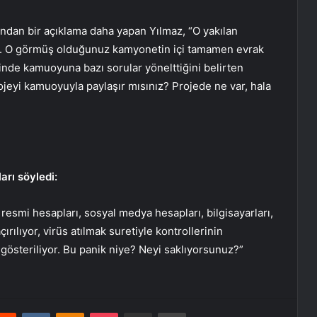
ından bir açıklama daha yapan Yılmaz, “O yakılan
r. O görmüş olduğunuz kamyonetin içi tamamen evrak
inde kamuoyuna bazı sorular yönelttiğini belirten
jeyi kamuoyuyla paylaşır mısınız? Projede ne var, hala
arı söyledi:
 resmi hesapları, sosyal medya hesapları, bilgisayarları,
çırılıyor, virüs atılmak suretiyle kontrollerinin
österiliyor. Bu panik niye? Neyi saklıyorsunuz?”
erest
Reddit
VKontakte
Odnoklassniki
Pocket
E-Posta ile paylaş
Yazdır