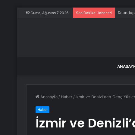
Roundup d
Cuma, Ağustos 7 2026
Son Dakika Haberleri
ANASAY
Anasayfa
/
Haber
/
İzmir ve Denizli’den Genç Yüzler
Haber
İzmir ve Denizli