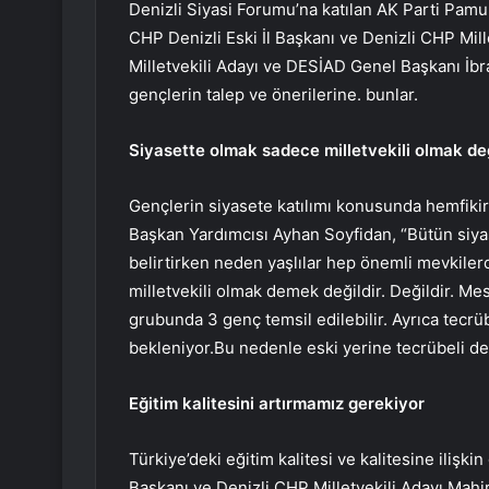
Denizli Siyasi Forumu’na katılan AK Parti Pam
CHP Denizli Eski İl Başkanı ve Denizli CHP Mil
Milletvekili Adayı ve DESİAD Genel Başkanı İbra
gençlerin talep ve önerilerine. bunlar.
Siyasette olmak sadece milletvekili olmak değ
Gençlerin siyasete katılımı konusunda hemfikir
Başkan Yardımcısı Ayhan Soyfidan, “Bütün siyas
belirtirken neden yaşlılar hep önemli mevkilerd
milletvekili olmak demek değildir. Değildir. Me
grubunda 3 genç temsil edilebilir. Ayrıca tecr
bekleniyor.Bu nedenle eski yerine tecrübeli de
Eğitim kalitesini artırmamız gerekiyor
Türkiye’deki eğitim kalitesi ve kalitesine ilişki
Başkanı ve Denizli CHP Milletvekili Adayı Mahir 