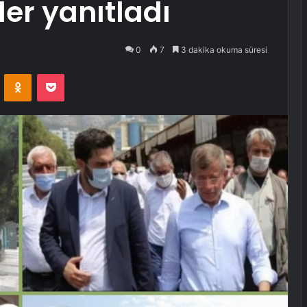
ler yanıtladı
0
7
3 dakika okuma süresi
VKontakte
Odnoklassniki
Pocket