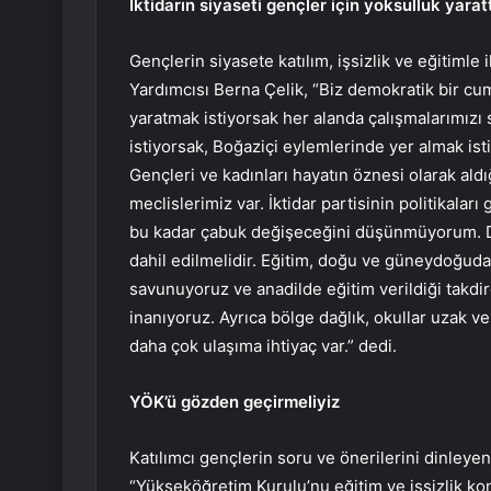
İktidarın siyaseti gençler için yoksulluk yarat
Gençlerin siyasete katılım, işsizlik ve eğitimle
Yardımcısı Berna Çelik, “Biz demokratik bir cu
yaratmak istiyorsak her alanda çalışmalarımız
istiyorsak, Boğaziçi eylemlerinde yer almak isti
Gençleri ve kadınları hayatın öznesi olarak ald
meclislerimiz var. İktidar partisinin politikaları
bu kadar çabuk değişeceğini düşünmüyorum. D
dahil edilmelidir. Eğitim, doğu ve güneydoğuda
savunuyoruz ve anadilde eğitim verildiği takdi
inanıyoruz. Ayrıca bölge dağlık, okullar uzak ve 
daha çok ulaşıma ihtiyaç var.” dedi.
YÖK’ü gözden geçirmeliyiz
Katılımcı gençlerin soru ve önerilerini dinleyen
“Yükseköğretim Kurulu’nu eğitim ve işsizlik ko