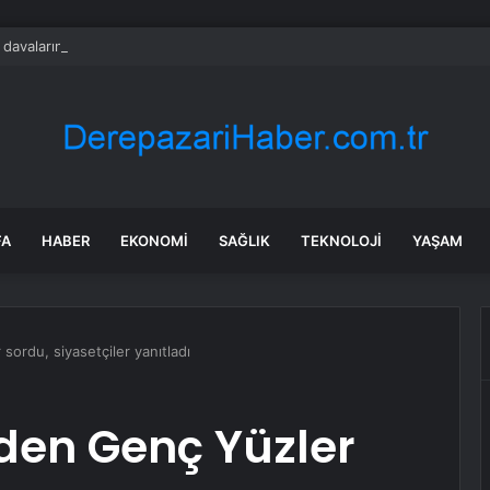
avalarının Bayer’e maliyeti 10 milyar doları aştı
FA
HABER
EKONOMI
SAĞLIK
TEKNOLOJI
YAŞAM
 sordu, siyasetçiler yanıtladı
’den Genç Yüzler