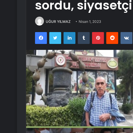
sordu, siyasetçi
UĞUR YILMAZ
Nisan 1, 2023
Facebook
Twitter
LinkedIn
Tumblr
Pinterest
Reddit