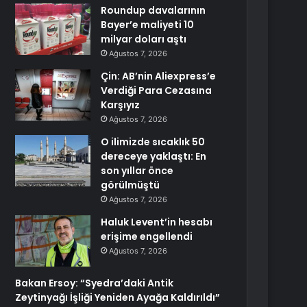
Roundup davalarının
Bayer’e maliyeti 10
milyar doları aştı
Ağustos 7, 2026
Çin: AB’nin Aliexpress’e
Verdiği Para Cezasına
Karşıyız
Ağustos 7, 2026
O ilimizde sıcaklık 50
dereceye yaklaştı: En
son yıllar önce
görülmüştü
Ağustos 7, 2026
Haluk Levent’in hesabı
erişime engellendi
Ağustos 7, 2026
Bakan Ersoy: “Syedra’daki Antik
Zeytinyağı İşliği Yeniden Ayağa Kaldırıldı”