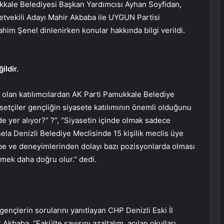
ukkale Belediyesi Başkan Yardımcısı Ayhan Soyfidan,
letvekili Adayı Mahir Akbaba ile UYGUN Partisi
him Şenel dinlenirken konular hakkında bilgi verildi.
ildir.
 olan katılımcılardan AK Parti Pamukkale Belediye
etçiler gençliğin siyasete katılımının önemli olduğunu
e yer alıyor?” ?”, “Siyasetin içinde olmak sadece
sela Denizli Belediye Meclisinde 15 kişilik meclis üye
übe ve deneyimlerinden dolayı bazı pozisyonlarda olması
mek daha doğru olur.” dedi.
n gençlerin sorularını yanıtlayan CHP Denizli Eski İl
Akbaba, “Fakülte sayısını azaltalım, açılan okulları