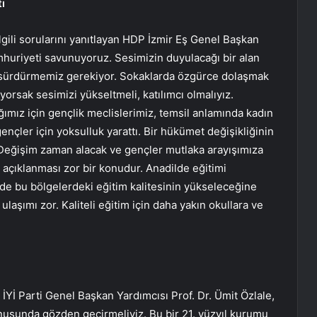
tı
 ilgili sorularını yanıtlayan HDP İzmir Eş Genel Başkan
mhuriyeti savunuyoruz. Sesimizin duyulacağı bir alan
ı sürdürmemiz gerekiyor. Sokaklarda özgürce dolaşmak
yorsak sesimizi yükseltmeli, katılımcı olmalıyız.
ığımız için gençlik meclislerimiz, temsil anlamında kadın
 gençler için yoksulluk yarattı. Bir hükümet değişikliğinin
eğişim zaman alacak ve gençler mutlaka arayışımıza
 açıklanması zor bir konudur. Anadilde eğitimi
rde bu bölgelerdeki eğitim kalitesinin yükseleceğine
ulaşımı zor. Kaliteli eğitim için daha yakın okullara ve
 İYİ Parti Genel Başkan Yardımcısı Prof. Dr. Ümit Özlale,
nusunda gözden geçirmeliyiz. Bu bir 21. yüzyıl kurumu