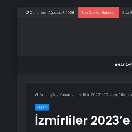
Ece E
Cumartesi, Ağustos 8 2026
Son Dakika Haberleri
ANASAY
Anasayfa
/
Yaşam
/
İzmirliler 2023’e “Gülşen” ile gi
Yaşam
İzmirliler 2023’e