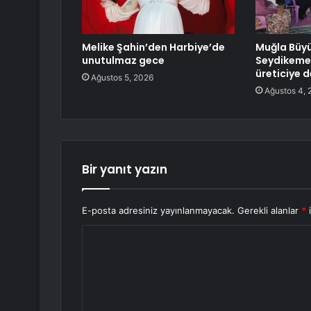
Melike Şahin’den Harbiye’de
Muğla Büyü
unutulmaz gece
Seydikemer
üreticiye 
Ağustos 5, 2026
Ağustos 4, 
Bir yanıt yazın
E-posta adresiniz yayınlanmayacak.
Gerekli alanlar
*
i
Y
o
r
u