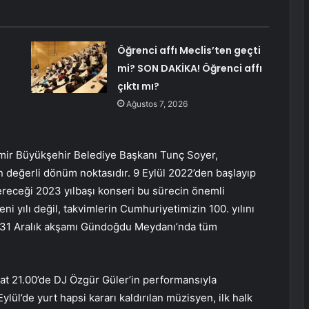
Öğrenci affı Meclis’ten geçti
mi? SON DAKİKA! Öğrenci affı
çıktı mı?
Ağustos 7, 2026
 İzmir Büyükşehir Belediye Başkanı Tunç Soyer,
en değerli dönüm noktasıdır. 9 Eylül 2022’den başlayıp
receği 2023 yılbaşı konseri bu sürecin önemli
ni yılı değil, takvimlerin Cumhuriyetimizin 100. yılını
. 31 Aralık akşamı Gündoğdu Meydanı’nda tüm
at 21.00’de DJ Özgür Güler’in performansıyla
lül’de yurt hapsi kararı kaldırılan müzisyen, ilk halk