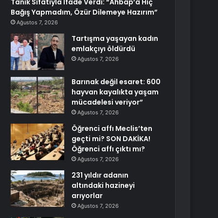
Tanık Sıfatıyla İfade Verdi: “Ahbap’a Hiç
Bağış Yapmadım, Özür Dilemeye Hazırım”
Ağustos 7, 2026
Tartışma yaşayan kadın
emlakçıyı öldürdü
Ağustos 7, 2026
Barınak değil esaret: 600
hayvan kayalıkta yaşam
mücadelesi veriyor”
Ağustos 7, 2026
Öğrenci affı Meclis’ten
geçti mi? SON DAKİKA!
Öğrenci affı çıktı mı?
Ağustos 7, 2026
231 yıldır adanın
altındaki hazineyi
arıyorlar
Ağustos 7, 2026