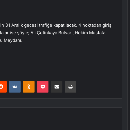
 31 Aralık gecesi trafiğe kapatılacak. 4 noktadan giriş
talar ise şöyle; Ali Çetinkaya Bulvarı, Hekim Mustafa
du Meydanı.
erest
Reddit
VKontakte
Odnoklassniki
Pocket
E-Posta ile paylaş
Yazdır