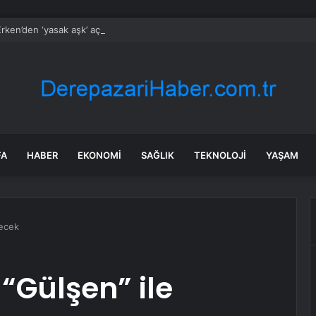
rken’den ‘yasak aşk’ açıklaması: Hukuki yollara başvuruyor
FA
HABER
EKONOMI
SAĞLIK
TEKNOLOJI
YAŞAM
recek
 “Gülşen” ile