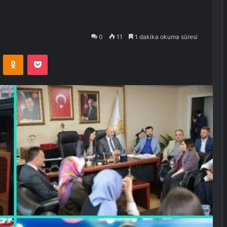
0
11
1 dakika okuma süresi
VKontakte
Odnoklassniki
Pocket