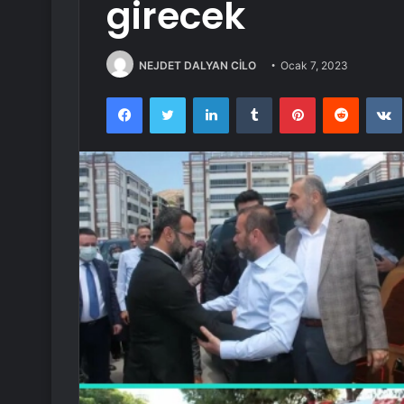
girecek
NEJDET DALYAN CİLO
Ocak 7, 2023
Facebook
Twitter
LinkedIn
Tumblr
Pinterest
Reddit