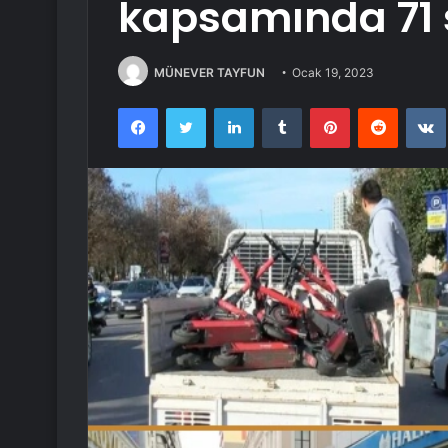
kapsamında 71 
MÜNEVER TAYFUN
Ocak 19, 2023
Facebook
Twitter
LinkedIn
Tumblr
Pinterest
Reddit