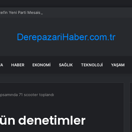
l’in Yeni Parti Mesaisi Sürüyor… “Pm”, “Cao” ve “Myk” Toplantılarına Başk
FA
HABER
EKONOMI
SAĞLIK
TEKNOLOJI
YAŞAM
psamında 71 scooter toplandı
ün denetimler