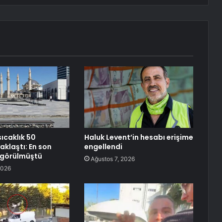
sıcaklık 50
Haluk Levent’in hesabı erişime
aklaştı: En son
engellendi
e görülmüştü
Ağustos 7, 2026
2026