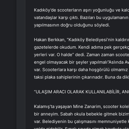
Kadıköy’de scooterların aşırı yoğunluğu ve kal
vatandaşlar karşı çıktı. Bazıları bu uygulamanı
yapılmasının doğru olduğunu söyledi.
Hakan Berkkan, “Kadıköy Belediyesi’nin kaldırı
gazetelerde okudum. Kendi adıma pek gerçekçi
yerleri var. O halde” dedi. Zaman zaman scoote
engel olmayacak bir şeyler yapılmalı”Aslında Av
var. Scooterlara karşı daha hoşgörülü olmamız
taksi plaka sahiplerinin çıkarınadır. Buna da di
“ULAŞIM ARACI OLARAK KULLANILABİLİR, ANC
Kalamış’ta yaşayan Mine Zanarim, scooter kolek
bir anneyim. Sabah okula bebekle gitmek bizim 
var. Belediyenin bu çalışmasını memnuniyetle k
yolda gidebilir. Sınırlı sayıda olmak kaydıyla ula