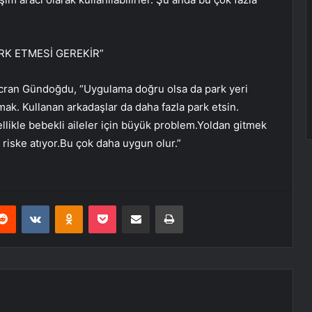
RK ETMESİ GEREKİR”
icran Gündoğdu, “Uygulama doğru olsa da park yeri
mak. Kullanan arkadaşlar da daha fazla park etsin.
llikle bebekli aileler için büyük problem.Yoldan gitmek
 riske atıyor.Bu çok daha uygun olur.”
erest
Reddit
VKontakte
Odnoklassniki
Pocket
E-Posta ile paylaş
Yazdır