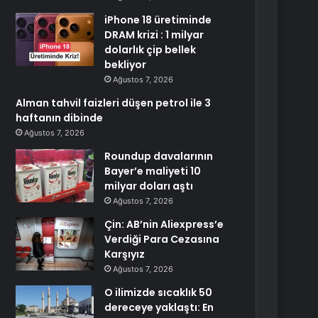
iPhone 18 üretiminde
DRAM krizi : 1 milyar
dolarlık çip bellek
bekliyor
Ağustos 7, 2026
Alman tahvil faizleri düşen petrol ile 3
haftanın dibinde
Ağustos 7, 2026
Roundup davalarının
Bayer’e maliyeti 10
milyar doları aştı
Ağustos 7, 2026
Çin: AB’nin Aliexpress’e
Verdiği Para Cezasına
Karşıyız
Ağustos 7, 2026
O ilimizde sıcaklık 50
dereceye yaklaştı: En