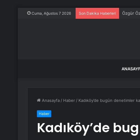
Özgür Öze
Cuma, Ağustos 7 2026
Son Dakika Haberleri
ANASAY
Anasayfa
/
Haber
/
Kadıköy’de bugün denetimler ka
Haber
Kadıköy’de bug