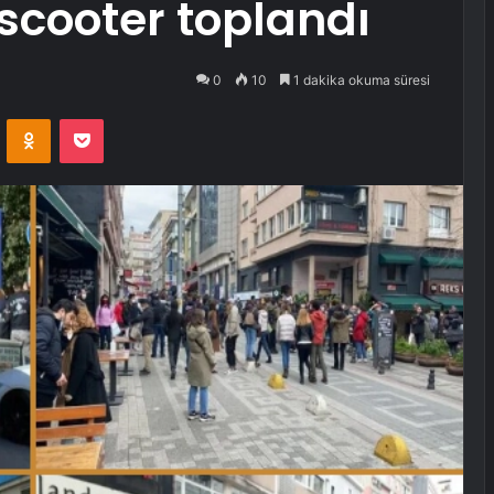
scooter toplandı
0
10
1 dakika okuma süresi
VKontakte
Odnoklassniki
Pocket