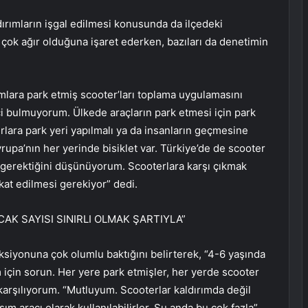
dırımların işgal edilmesi konusunda da ilçedeki
n çok ağır olduğuna işaret ederken, bazıları da denetimin
mlara park etmiş scooter’ları toplama uygulamasını
 bulmuyorum. Ülkede araçların park etmesi için park
rlara park yeri yapılmalı ya da insanların geçmesine
rupa’nın her yerinde bisiklet var. Türkiye’de de scooter
 gerektiğini düşünüyorum. Scooterlara karşı çıkmak
kkat edilmesi gerekiyor” dedi.
AK SAYISI SINIRLI OLMAK ŞARTIYLA”
siyonuna çok olumlu baktığını belirterek, “4-6 yaşında
için sorun. Her yere park etmişler, her yerde scooter
arşılıyorum. “Mutluyum. Scooterlar kaldırımda değil
şım aracı olarak kullanılabilirler. Şu anda bu çok fazla”