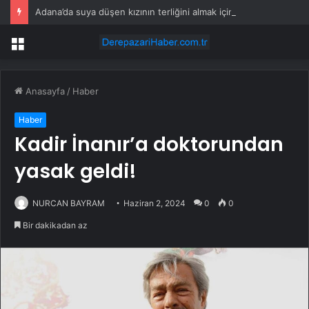
Adana’da suya düşen kızının terliğini almak için baraj gölüne giren kişi boğuldu
Menü
Anasayfa
/
Haber
Haber
Kadir İnanır’a doktorundan
yasak geldi!
NURCAN BAYRAM
Haziran 2, 2024
0
0
Bir dakikadan az