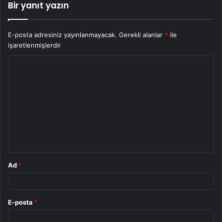
Bir yanıt yazın
E-posta adresiniz yayınlanmayacak.
Gerekli alanlar
*
ile
işaretlenmişlerdir
Y
o
r
u
m
*
Ad
*
E-posta
*