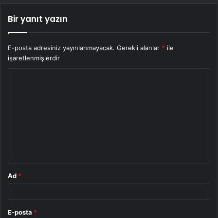
Bir yanıt yazın
E-posta adresiniz yayınlanmayacak.
Gerekli alanlar
*
ile
işaretlenmişlerdir
Y
o
r
u
m
*
Ad
*
E-posta
*