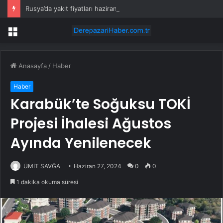
Rusya’da yakıt fiyatları haziran ve temmuzda enflasyona %0,5 ekledi
Menü
Anasayfa
/
Haber
Haber
Karabük’te Soğuksu TOKİ
Projesi İhalesi Ağustos
Ayında Yenilenecek
ÜMİT SAVĞA
Haziran 27, 2024
0
0
1 dakika okuma süresi