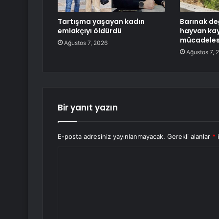
Tartışma yaşayan kadın
Barınak de
emlakçıyı öldürdü
hayvan ka
mücadelesi
Ağustos 7, 2026
Ağustos 7, 
Bir yanıt yazın
E-posta adresiniz yayınlanmayacak.
Gerekli alanlar
*
i
Y
o
r
u
m