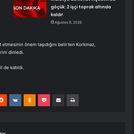
göçük: 2 işçi toprak altında
kaldı!
Ağustos 8, 2026
t etmesinin önem taşıdığını belirten Korkmaz,
ini dinledi.
 de katıldı.
erest
Reddit
VKontakte
Odnoklassniki
Pocket
E-Posta ile paylaş
Yazdır