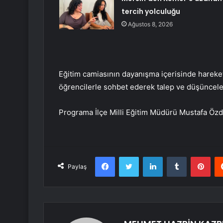
tercih yolculuğu
Ağustos 8, 2026
Eğitim camiasının dayanışma içerisinde hareke
öğrencilerle sohbet ederek talep ve düşünceler
Programa İlçe Milli Eğitim Müdürü Mustafa Özdil
Facebook
Twitter
LinkedIn
Tumblr
Pint
Paylaş