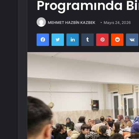
Programında Bir
MEHMET HAZBİN KAZBEK
Mayıs 24, 2026
Facebook
Twitter
LinkedIn
Tumblr
Pinterest
Reddit