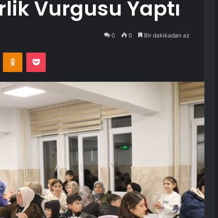
lik Vurgusu Yaptı
0
0
Bir dakikadan az
VKontakte
Odnoklassniki
Pocket