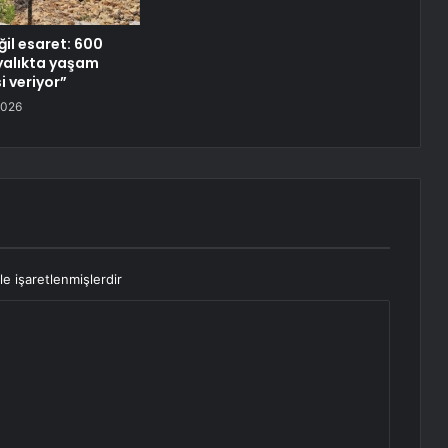
ğil esaret: 600
yalıkta yaşam
 veriyor”
2026
le işaretlenmişlerdir