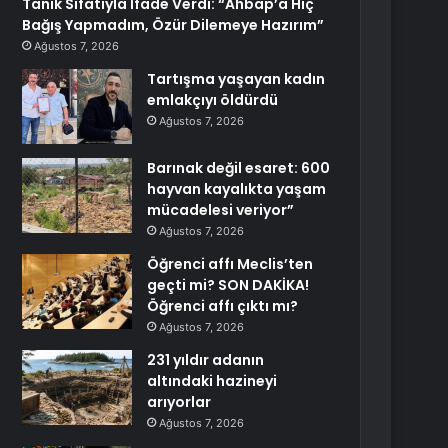
Tanık Sıfatıyla İfade Verdi: “Ahbap’a Hiç
Bağış Yapmadım, Özür Dilemeye Hazırım”
Ağustos 7, 2026
Tartışma yaşayan kadın
emlakçıyı öldürdü
Ağustos 7, 2026
Barınak değil esaret: 600
hayvan kayalıkta yaşam
mücadelesi veriyor”
Ağustos 7, 2026
Öğrenci affı Meclis’ten
geçti mi? SON DAKİKA!
Öğrenci affı çıktı mı?
Ağustos 7, 2026
231 yıldır adanın
altındaki hazineyi
arıyorlar
Ağustos 7, 2026