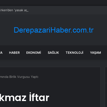
rken’den ‘yasak aşk’ açıklaması: Hukuki yollara başvuruyor
FA
HABER
EKONOMI
SAĞLIK
TEKNOLOJI
YAŞAM
ında Birlik Vurgusu Yaptı
maz İftar