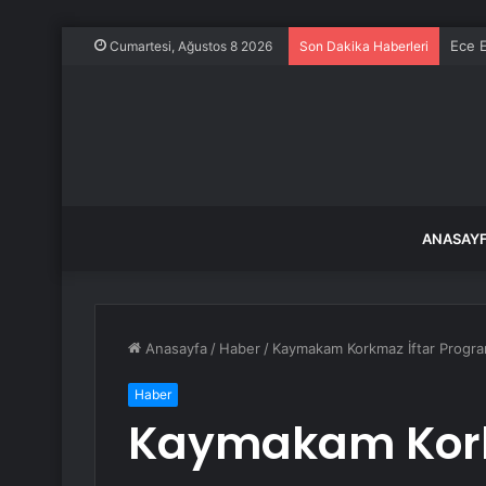
Ece E
Cumartesi, Ağustos 8 2026
Son Dakika Haberleri
ANASAY
Anasayfa
/
Haber
/
Kaymakam Korkmaz İftar Program
Haber
Kaymakam Kork