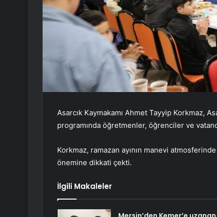
Asarcık Kaymakamı Ahmet Tayyip Korkmaz, Asarc
programında öğretmenler, öğrenciler ve vatanda
Korkmaz, ramazan ayının manevi atmosferinde g
önemine dikkati çekti.
İlgili Makaleler
Mersin’den Kemer’e uzanan