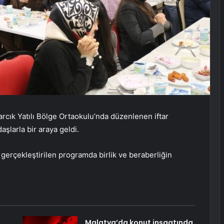
ık Yatılı Bölge Ortaokulu’nda düzenlenen iftar
şlarla bir araya geldi.
erçekleştirilen programda birlik ve beraberliğin
Malatya’da konut inşaatında