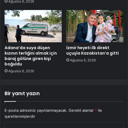
Ağustos 6, 2026
Adana’da suya düşen
İzmir heyeti ilk direkt
kızının terliğini almak için
uçuşla Kazakistan’a gitti
baraj gölüne giren kişi
Ağustos 6, 2026
boğuldu
Ağustos 6, 2026
Bir yanıt yazın
E-posta adresiniz yayınlanmayacak.
Gerekli alanlar
*
ile
işaretlenmişlerdir
Y