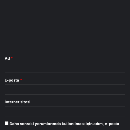
o
r
u
m
*
Ad
*
E-posta
*
İnternet sitesi
Daha sonraki yorumlarımda kullanılması için adım, e-posta