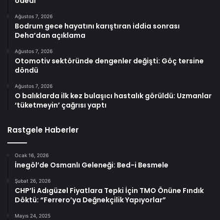
ödedi
Ağustos 7, 2026
Bodrum gece hayatını karıştıran iddia sonrası
Deha’dan açıklama
Ağustos 7, 2026
Otomotiv sektöründe dengenler değişti: Göç tersine
döndü
Ağustos 7, 2026
O balıklarda ilk kez bulaşıcı hastalık görüldü: Uzmanlar
‘tüketmeyin’ çağrısı yaptı
Rastgele Haberler
Ocak 16, 2026
İnegöl’de Osmanlı Geleneği: Bed-i Besmele
Şubat 26, 2026
CHP’li Adıgüzel Fiyatlara Tepki İçin TMO Önüne Fındık
Döktü: “Ferrero’ya Değnekçilik Yapıyorlar”
Mayıs 24, 2025