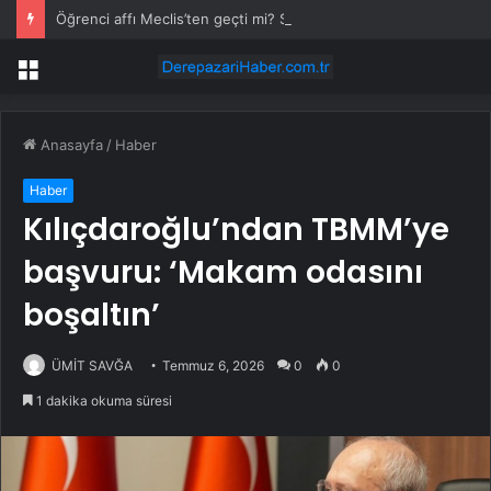
Öğrenci affı Meclis’ten geçti mi? SON DAKİKA! Öğrenci affı çıktı mı?
Menü
Anasayfa
/
Haber
Haber
Kılıçdaroğlu’ndan TBMM’ye
başvuru: ‘Makam odasını
boşaltın’
ÜMİT SAVĞA
Temmuz 6, 2026
0
0
1 dakika okuma süresi