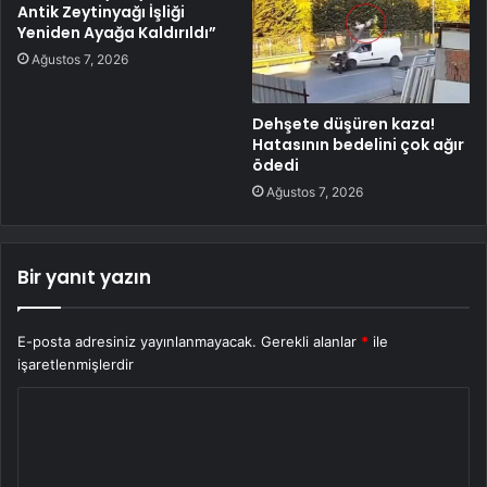
Antik Zeytinyağı İşliği
Yeniden Ayağa Kaldırıldı”
Ağustos 7, 2026
Dehşete düşüren kaza!
Hatasının bedelini çok ağır
ödedi
Ağustos 7, 2026
Bir yanıt yazın
E-posta adresiniz yayınlanmayacak.
Gerekli alanlar
*
ile
işaretlenmişlerdir
Y
o
r