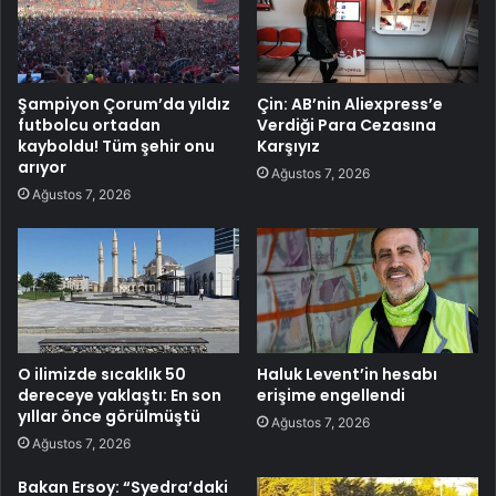
Şampiyon Çorum’da yıldız
Çin: AB’nin Aliexpress’e
futbolcu ortadan
Verdiği Para Cezasına
kayboldu! Tüm şehir onu
Karşıyız
arıyor
Ağustos 7, 2026
Ağustos 7, 2026
O ilimizde sıcaklık 50
Haluk Levent’in hesabı
dereceye yaklaştı: En son
erişime engellendi
yıllar önce görülmüştü
Ağustos 7, 2026
Ağustos 7, 2026
Bakan Ersoy: “Syedra’daki