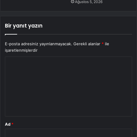
Ağustos 5, 2026
Bir yanıt yazın
E-posta adresiniz yayınlanmayacak.
Gerekli alanlar
*
ile
işaretlenmişlerdir
Y
o
r
u
m
*
Ad
*