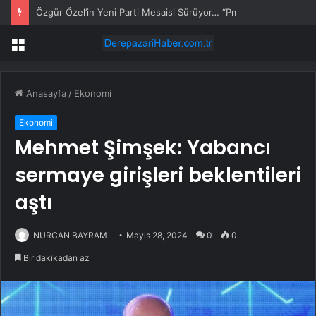
Özgür Özel’in Yeni Parti Mesaisi Sürüyor… “Pm”, “Cao” ve “Myk” Toplantılarına Başkanlık Etti
Menü
Anasayfa
/
Ekonomi
Ekonomi
Mehmet Şimşek: Yabancı
sermaye girişleri beklentileri
aştı
NURCAN BAYRAM
Mayıs 28, 2024
0
0
Bir dakikadan az