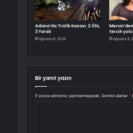
Adana’da Trafik Kazası: 2 Ölü,
Mersin’de
3 Yaralı
tercih yol
Ağustos 8, 2026
Ağustos 8, 
Bir yanıt yazın
E-posta adresiniz yayınlanmayacak.
Gerekli alanlar
*
i
Y
o
r