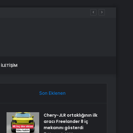
iye
İLETIŞIM
Son Eklenen
Chery-JLR ortaklığının ilk
aracı Freelander 8 iç
mekanını gösterdi