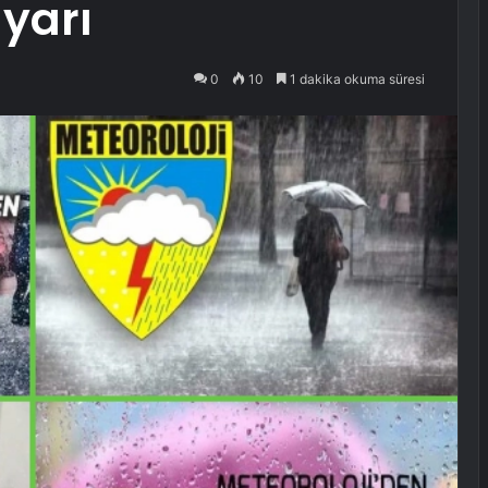
yarı
0
10
1 dakika okuma süresi