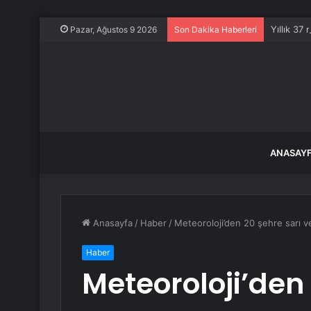
Yıllık 37
Pazar, Ağustos 9 2026
Son Dakika Haberleri
ANASAY
Anasayfa
/
Haber
/
Meteoroloji’den 20 şehre sarı v
Haber
Meteoroloji’den 