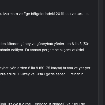
ğu Marmara ve Ege bölgelerindeki 20 ili sarı ve turuncu
nden itibaren güney ve güneybatı yönlerden 6 ila 8 (50-
tahmin ediliyor. Fırtınanın perşembe akşamı etkisini
ybatı yönlerden 6 ila 8 (50-75 km/sa) fırtına ve yer yer
ddia edildi. ) Kuzey ve Orta Ege’de sabah. Fırtınanın
.
ü Trakya (Edirne, Tekirdağ, Kırklareli) ve Kıyı Ege