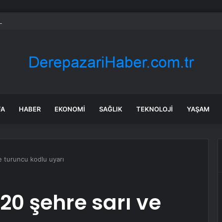
 milyon dolar kazanan Alperen Şengün’den ailesine servet değerinde hed
FA
HABER
EKONOMI
SAĞLIK
TEKNOLOJI
YAŞAM
e turuncu kodlu uyarı
20 şehre sarı ve