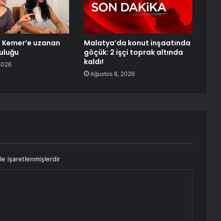
n Kemer’e uzanan
Malatya’da konut inşaatında
culuğu
göçük: 2 işçi toprak altında
kaldı!
2026
Ağustos 8, 2026
le işaretlenmişlerdir