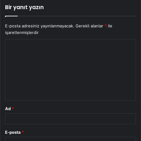
Bir yanıt yazın
E-posta adresiniz yayınlanmayacak.
Gerekli alanlar
*
ile
işaretlenmişlerdir
Y
o
r
u
m
*
Ad
*
E-posta
*