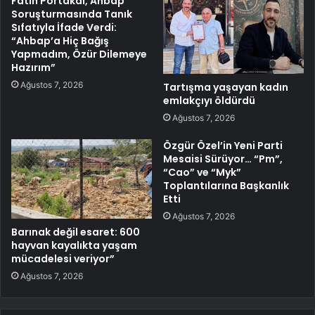
Fatih Portakal, Ahbap
Soruşturmasında Tanık
Sıfatıyla İfade Verdi:
“Ahbap’a Hiç Bağış
Yapmadım, Özür Dilemeye
Hazırım”
Ağustos 7, 2026
Tartışma yaşayan kadın
emlakçıyı öldürdü
Ağustos 7, 2026
Özgür Özel’in Yeni Parti
Mesaisi Sürüyor… “Pm”,
“Cao” ve “Myk”
Toplantılarına Başkanlık
Etti
Ağustos 7, 2026
Barınak değil esaret: 600
hayvan kayalıkta yaşam
mücadelesi veriyor”
Ağustos 7, 2026