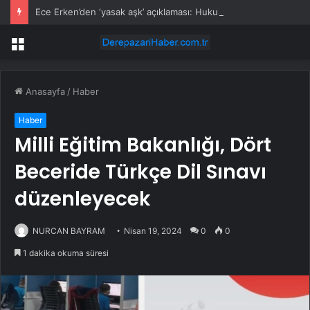
Ece Erken’den ‘yasak aşk’ açıklaması: Hukuki yollara başvuruyor
Menü
Anasayfa
/
Haber
Haber
Milli Eğitim Bakanlığı, Dört
Beceride Türkçe Dil Sınavı
düzenleyecek
NURCAN BAYRAM
Nisan 19, 2024
0
0
1 dakika okuma süresi