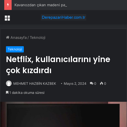
Kavanozdan çıkan madeni para 39 milyon lira kazandırdı
Menü
Anasayfa
/
Teknoloji
Teknoloji
Netflix, kullanıcılarını yine
çok kızdırdı
MEHMET HAZBİN KAZBEK
Mayıs 2, 2024
0
0
1 dakika okuma süresi