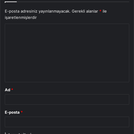
E-posta adresiniz yayınlanmayacak.
Gerekli alanlar
*
ile
işaretlenmişlerdir
Y
o
r
u
m
*
Ad
*
E-posta
*