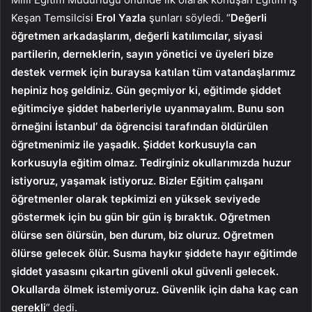
Keşan Temsilcisi
Erol Yazla
şunları söyledi. “
Değerli
öğretmen arkadaşlarım, değerli katılımcılar, siyasi
partilerin, derneklerin, sayın yönetici ve üyeleri bize
destek vermek için buraysa katılan tüm vatandaşlarımız
hepiniz hoş geldiniz. Gün geçmiyor ki, eğitimde şiddet
eğitimciye şiddet haberleriyle uyanmayalım. Bunu son
örneğini İstanbul’ da öğrencisi tarafından öldürülen
öğretmenimiz ile yaşadık. Şiddet korkusuyla can
korkusuyla eğitim olmaz. Tedirginiz okullarımızda huzur
istiyoruz, yaşamak istiyoruz. Bizler Eğitim çalışanı
öğretmenler olarak tepkimizi en yüksek seviyede
göstermek için bu gün bir gün iş bıraktık. Oğretmen
ölürse sen ölürsün, ben durum, biz oluruz. Oğretmen
ölürse gelecek ölür. Susma haykır şiddete hayır eğitimde
şiddet yasasını çıkartın güvenli okul güvenli gelecek.
Okullarda ölmek istemiyoruz. Güvenlik için daha kaç can
gerekli
” dedi.