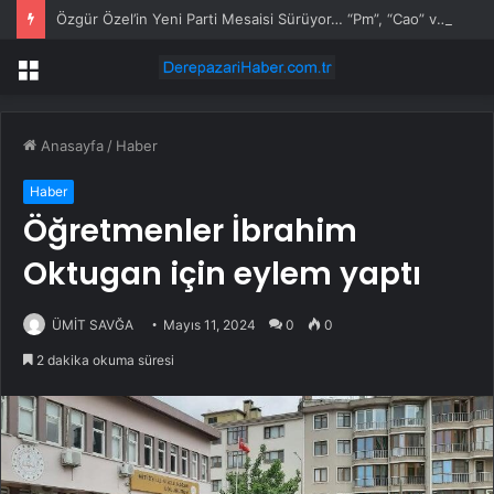
Özgür Özel’in Yeni Parti Mesaisi Sürüyor… “Pm”, “Cao” ve “Myk” Toplantılarına Başkanlık Etti
Menü
Anasayfa
/
Haber
Haber
Öğretmenler İbrahim
Oktugan için eylem yaptı
ÜMİT SAVĞA
Mayıs 11, 2024
0
0
2 dakika okuma süresi