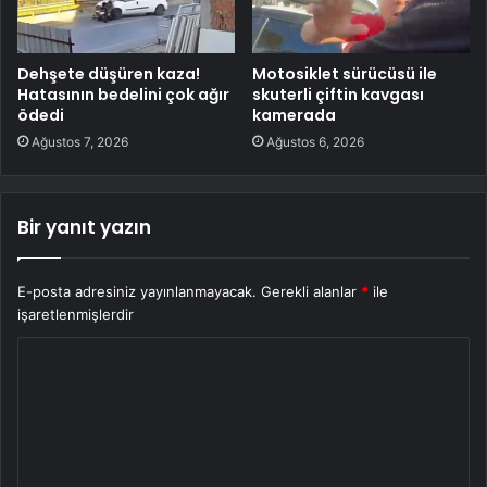
Dehşete düşüren kaza!
Motosiklet sürücüsü ile
Hatasının bedelini çok ağır
skuterli çiftin kavgası
ödedi
kamerada
Ağustos 7, 2026
Ağustos 6, 2026
Bir yanıt yazın
E-posta adresiniz yayınlanmayacak.
Gerekli alanlar
*
ile
işaretlenmişlerdir
Y
o
r
u
m