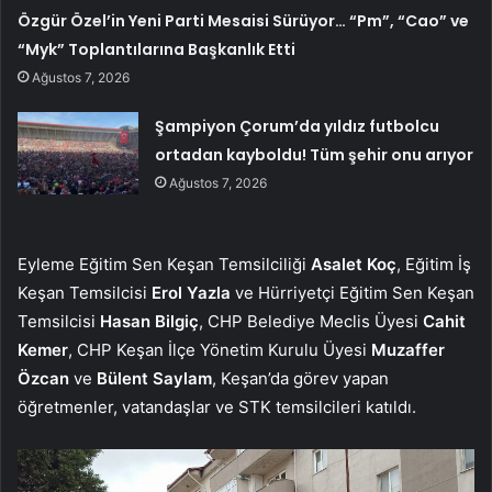
Özgür Özel’in Yeni Parti Mesaisi Sürüyor… “Pm”, “Cao” ve
“Myk” Toplantılarına Başkanlık Etti
Ağustos 7, 2026
Şampiyon Çorum’da yıldız futbolcu
ortadan kayboldu! Tüm şehir onu arıyor
Ağustos 7, 2026
Eyleme Eğitim Sen Keşan Temsilciliği
Asalet Koç
, Eğitim İş
Keşan Temsilcisi
Erol Yazla
ve Hürriyetçi Eğitim Sen Keşan
Temsilcisi
Hasan Bilgiç
, CHP Belediye Meclis Üyesi
Cahit
Kemer
, CHP Keşan İlçe Yönetim Kurulu Üyesi
Muzaffer
Özcan
ve
Bülent Saylam
, Keşan’da görev yapan
öğretmenler, vatandaşlar ve STK temsilcileri katıldı.