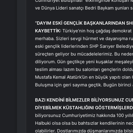
Cumhuriyet Buluşması” etkinliğinde konuşan Mi
ve Dünya Lideri sanatçı Bedri Baykam şunları s
“DAYIM ESKİ GENÇLİK BAŞKANLARINDAN SHP
KAYBETTİK:
Türkiye’nin hoş çağdaş demokrat 
merhaba. Sizleri sevgi hürmet ve dayanışma ru
eski gençlik liderlerinden SHP Sarıyer Belediye
süreçten geliyor bu mücadelelerimiz. Bu neden
diliyorum. Gün geçtikçe yeni kuşaklar meşaleyi
teslim alması lazım bu salonları gençlerin dol
Mustafa Kemal Atatürk’ün en büyük yapıtı olan 
Buluşma için geri sayıma geçtik. Bugün birinci
BAZI KENDİNİ BİLMEZLER BİLİYORSUNUZ CU
DİYEBİLMEK KÜSTAHLIĞINI GÖSTERMİŞLERDİ
biliyorsunuz Cumhuriyetimiz hakkında 100 yıllı
Halbuki olsa olsa bu bahtsızlar kendilerinin 
olabilirler. Dostlarımızda düşmanlarımızda bilsin