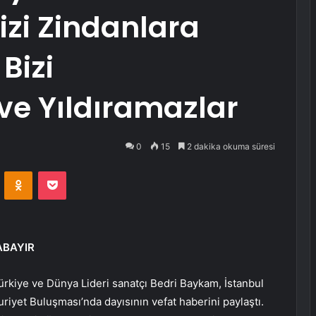
Bizi Zindanlara
Bizi
ve Yıldıramazlar
0
15
2 dakika okuma süresi
VKontakte
Odnoklassniki
Pocket
ABAYIR
ürkiye ve Dünya Lideri sanatçı Bedri Baykam, İstanbul
et Buluşması’nda dayısının vefat haberini paylaştı.