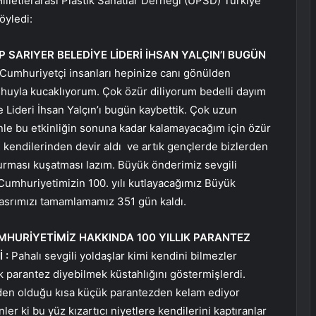
lletlerarası Plastik Sanatlar Derneği (UPSD) Türkiye
öyledi:
 SARIYER BELEDİYE LİDERİ İHSAN YALÇIN’I BUGÜN
Cumhuriyetçi insanları hepinize canı gönülden
huyla kucaklıyorum. Çok özür diliyorum bedelli dayım
 Lideri İhsan Yalçın’ı bugün kaybettik. Çok uzun
le bu etkinliğin sonuna kadar kalamayacağım için özür
 kendilerinden devir aldı ve artık gençlerde bizlerden
durması kuşatması lazım. Büyük önderimiz sevgili
Cumhuriyetimizin 100. yılı kutlayacağımız Büyük
 asrımızı tamamlamamız 351 gün kaldı.
MHURİYETİMİZ HAKKINDA 100 YILLIK PARANTEZ
 :
Pahalı sevgili yoldaşlar kimi kendini bilmezler
k parantez diyebilmek küstahlığını göstermişlerdi.
neden olduğu kısa küçük parantezden kelam ediyor
ler ki bu yüz kızartıcı niyetlere kendilerini kaptıranlar