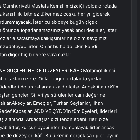
iye Cumhuriyeti Mustafa Kemal’in çizdiği yolda o rotada
 kararlılık, bitmez tükenmez coşku her yıl giderek
urduramayacak. İster bu abideye bugün çiçek
n önünde toparlanamazsınız yasaklandı desinler, ister
özlerle sataşmaya kalkışsınlar ne bizim sevgimizi
ar zedeleyebilirler. Onlar bu halde lakin kendi
ktan diğer hiç bir yere varamazlar.
E GÜÇLERİ NE DE DÜZEYLERİ KÂFİ:
Motamot ikinci
 ortakları üzere. Onlar bugün ortalarda yoklar.
ddetleri dolup raflardan kaldırıldılar. Ancak Atatürk’ün
aştan gençler, Silivri’ye sürülenler canı değerine
alılar,Aksoylar, Emeçler, Türkan Saylanlar, İlhan
, Sedef Kabaşlar, ADD VE ÇYDD’in tüm üyeleri, liderleri
 alanında. Arkadaşlar bizi tehdit edebilirler, bize
layabilirler, kurşunlayabilirler, bombalayabilirler ancak
 ne de düzeyleri kâfi. Bu ülkenin gerçek sahipleri aydın