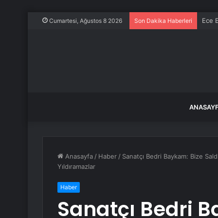
Ece E
Cumartesi, Ağustos 8 2026
Son Dakika Haberleri
ANASAY
Anasayfa
/
Haber
/
Sanatçı Bedri Baykam: Bize Saldır
Yıldıramazlar
Haber
Sanatçı Bedri B