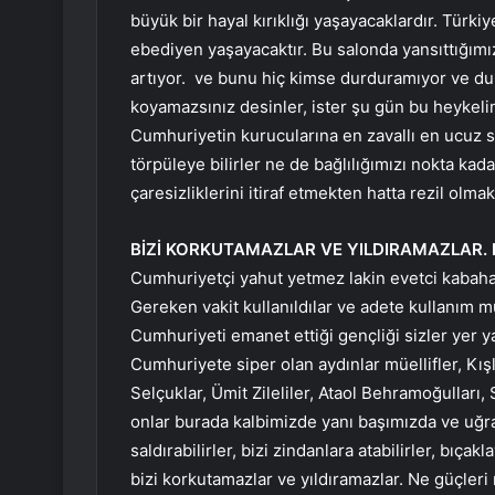
büyük bir hayal kırıklığı yaşayacaklardır. Türk
ebediyen yaşayacaktır. Bu salonda yansıttığımız
artıyor. ve bunu hiç kimse durduramıyor ve d
koyamazsınız desinler, ister şu gün bu heykeli
Cumhuriyetin kurucularına en zavallı en ucuz s
törpüleye bilirler ne de bağlılığımızı nokta kad
çaresizliklerini itiraf etmekten hatta rezil olma
BİZİ KORKUTAMAZLAR VE YILDIRAMAZLAR. N
Cumhuriyetçi yahut yetmez lakin evetci kabahat
Gereken vakit kullanıldılar ve adete kullanım mü
Cumhuriyeti emanet ettiği gençliği sizler yer y
Cumhuriyete siper olan aydınlar müellifler, Kışl
Selçuklar, Ümit Zileliler, Ataol Behramoğulları
onlar burada kalbimizde yanı başımızda ve uğraş
saldırabilirler, bizi zindanlara atabilirler, bıçak
bizi korkutamazlar ve yıldıramazlar. Ne güçleri