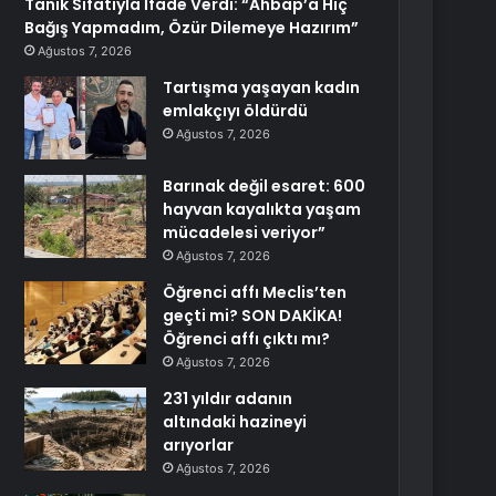
Tanık Sıfatıyla İfade Verdi: “Ahbap’a Hiç
Bağış Yapmadım, Özür Dilemeye Hazırım”
Ağustos 7, 2026
Tartışma yaşayan kadın
emlakçıyı öldürdü
Ağustos 7, 2026
Barınak değil esaret: 600
hayvan kayalıkta yaşam
mücadelesi veriyor”
Ağustos 7, 2026
Öğrenci affı Meclis’ten
geçti mi? SON DAKİKA!
Öğrenci affı çıktı mı?
Ağustos 7, 2026
231 yıldır adanın
altındaki hazineyi
arıyorlar
Ağustos 7, 2026