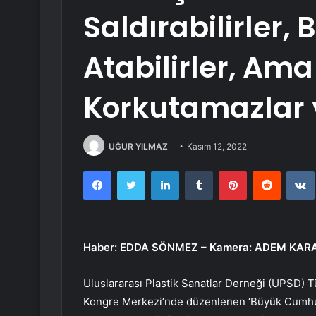
Saldırabilirler, 
Atabilirler, Ama 
Korkutamazlar 
UĞUR YILMAZ
Kasım 12, 2022
Facebook
Twitter
LinkedIn
Tumblr
Pinterest
Reddit
Haber: EDDA SÖNMEZ – Kamera: ADEM KAR
Uluslararası Plastik Sanatlar Derneği (UPSD) T
Kongre Merkezi’nde düzenlenen ‘Büyük Cumhuriy