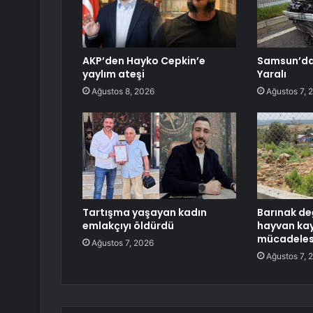
AKP’den Hayko Cepkin’e
Samsun’da 
yaylım ateşi
Yaralı
Ağustos 8, 2026
Ağustos 7, 
Tartışma yaşayan kadın
Barınak de
emlakçıyı öldürdü
hayvan ka
mücadelesi
Ağustos 7, 2026
Ağustos 7, 