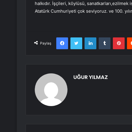
halkıdır. İşçileri, köylüsü, sanatkarları,ezilmek 
Atatürk Cumhuriyeti çok seviyoruz. ve 100. yıl
Facebook
Twitter
LinkedIn
Tumblr
Pint
Paylaş
UĞUR YILMAZ