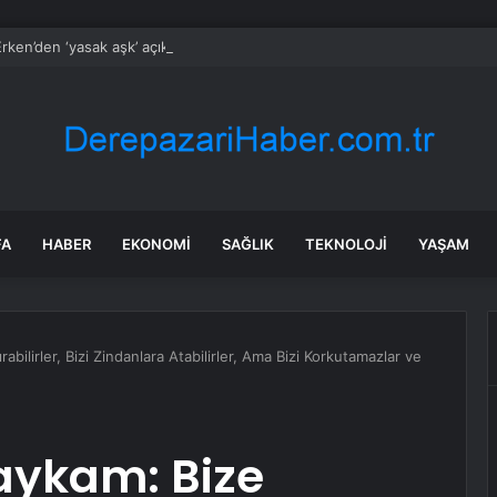
rken’den ‘yasak aşk’ açıklaması: Hukuki yollara başvuruyor
FA
HABER
EKONOMI
SAĞLIK
TEKNOLOJI
YAŞAM
abilirler, Bizi Zindanlara Atabilirler, Ama Bizi Korkutamazlar ve
aykam: Bize