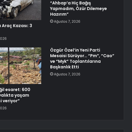
“Ahbap’a Hiç Bağış
Yapmadım, Özür Dilemeye
Hazırım”
Ağustos 7, 2026
Araç Kazası: 3
2026
Özgür Özel’in Yeni Parti
Mesaisi Sürüyor… “Pm”, “Cao”
ve “Myk” Toplantılarına
Başkanlık Etti
Ağustos 7, 2026
ğil esaret: 600
yalıkta yaşam
 veriyor”
2026