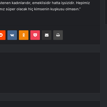
istenen kadınlarıdır, emeklisidir hatta işsizidir. Hepimiz
ımız süper olacak hiç kimsenin kuşkusu olmasın.”
erest
Reddit
VKontakte
Odnoklassniki
Pocket
E-Posta ile paylaş
Yazdır