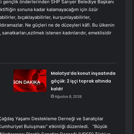
i gençlik önderlerinden SHP Sarıyer Belediye Başkanı
aktifliğin sonuna kadar kalamayacağım için özür
bilirler, bıçaklayabilirler, kurşunlayabilirler,
ldıramazlar. Ne güçleri ne de düzeyleri kâfi. Bu ülkenin
ü, sanatkarları,ezilmek istenen kadınlarıdır, emeklisidir
Malatya’da konut inşaatında
göçük: 2 işçi toprak altında
kaldı!
Ağustos 8, 2026
 Çağdaş Yaşamı Destekleme Derneği ve Sanatçılar
Cumhuriyet Buluşması” etkinliği düzenledi. “Büyük