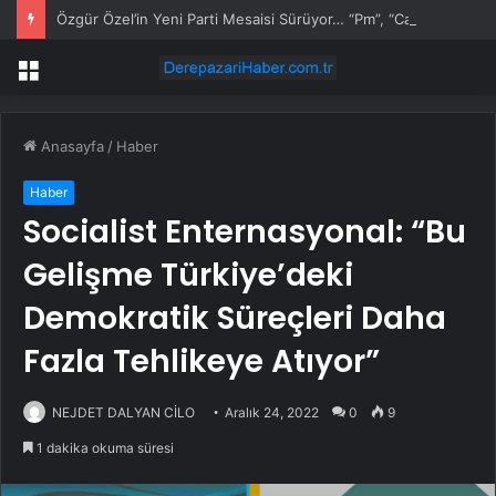
Özgür Özel’in Yeni Parti Mesaisi Sürüyor… “Pm”, “Cao” ve “Myk” Toplantılarına Başkanlık Etti
Menü
Anasayfa
/
Haber
Haber
Socialist Enternasyonal: “Bu
Gelişme Türkiye’deki
Demokratik Süreçleri Daha
Fazla Tehlikeye Atıyor”
NEJDET DALYAN CİLO
Aralık 24, 2022
0
9
1 dakika okuma süresi