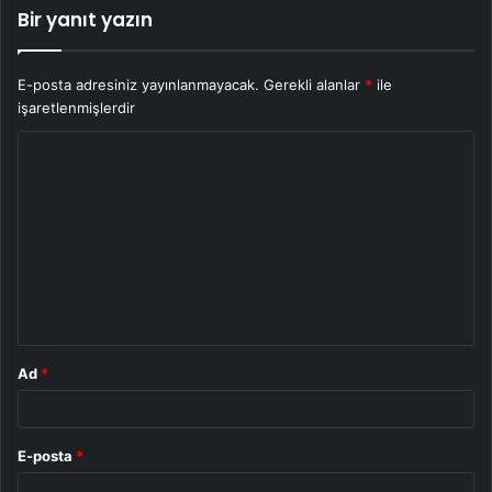
Bir yanıt yazın
E-posta adresiniz yayınlanmayacak.
Gerekli alanlar
*
ile
işaretlenmişlerdir
Y
o
r
u
m
*
Ad
*
E-posta
*