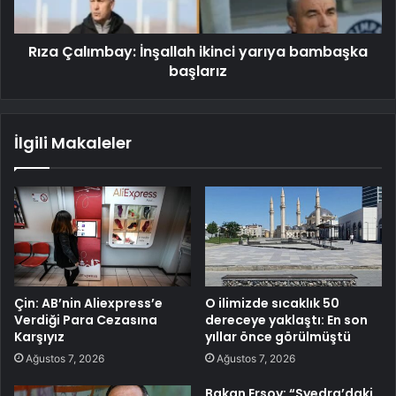
Rıza Çalımbay: İnşallah ikinci yarıya bambaşka
başlarız
İlgili Makaleler
Çin: AB’nin Aliexpress’e
O ilimizde sıcaklık 50
Verdiği Para Cezasına
dereceye yaklaştı: En son
Karşıyız
yıllar önce görülmüştü
Ağustos 7, 2026
Ağustos 7, 2026
Bakan Ersoy: “Syedra’daki