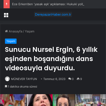
Ece Erken’den ‘yasak aşk’ açıklaması: Hukuki yollara başvuruyor
Menü
Anasayfa
/
Yaşam
Yaşam
Sunucu Nursel Ergin, 6 yıllık
eşinden boşandığını dans
videosuyla duyurdu.
MÜNEVER TAYFUN
Temmuz 6, 2023
0
9
1 dakika okuma süresi