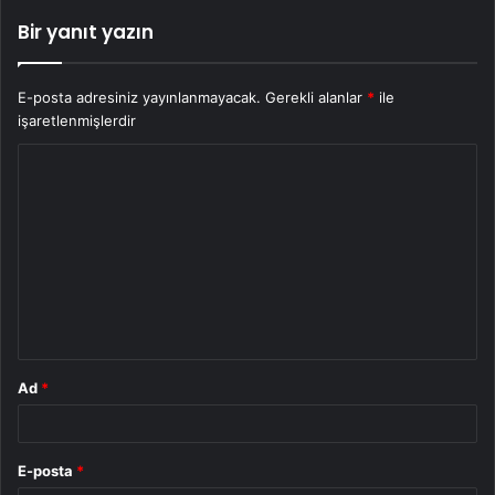
Bir yanıt yazın
E-posta adresiniz yayınlanmayacak.
Gerekli alanlar
*
ile
işaretlenmişlerdir
Y
o
r
u
m
*
Ad
*
E-posta
*