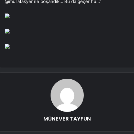
@muratakyer ile boşandık… Bu da geçer hu…”
MÜNEVER TAYFUN