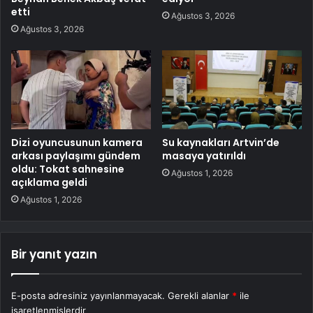
etti
Ağustos 3, 2026
Ağustos 3, 2026
Dizi oyuncusunun kamera
Su kaynakları Artvin’de
arkası paylaşımı gündem
masaya yatırıldı
oldu: Tokat sahnesine
Ağustos 1, 2026
açıklama geldi
Ağustos 1, 2026
Bir yanıt yazın
E-posta adresiniz yayınlanmayacak.
Gerekli alanlar
*
ile
işaretlenmişlerdir