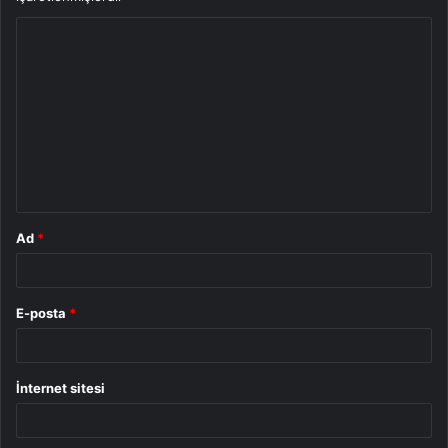
Y
o
r
u
m
*
Ad
*
E-posta
*
İnternet sitesi