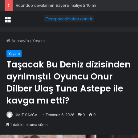
Roundup davalarının Bayer’e maliyeti 10 milyar doları aştı
Menü
Anasayfa
/
Yaşam
Yaşam
Taşacak Bu Deniz dizisinden
ayrılmıştı! Oyuncu Onur
Dilber Ulaş Tuna Astepe ile
kavga mı etti?
ÜMİT SAVĞA
Temmuz 6, 2026
0
0
1 dakika okuma süresi