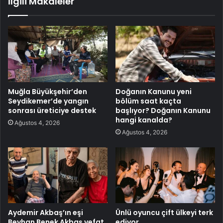
İlgili Makaleler
Muğla Büyükşehir’den
Doğanın Kanunu yeni
Seydikemer’de yangın
bölüm saat kaçta
sonrası üreticiye destek
başlıyor? Doğanın Kanunu
hangi kanalda?
Ağustos 4, 2026
Ağustos 4, 2026
Aydemir Akbaş’ın eşi
Ünlü oyuncu çift ülkeyi terk
Beyhan Benek Akbaş vefat
ediyor