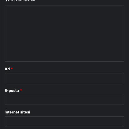
Y
o
r
u
m
*
Ad
*
E-posta
*
İnternet sitesi