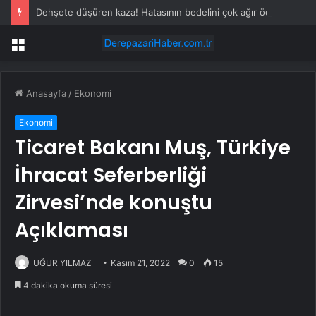
Dehşete düşüren kaza! Hatasının bedelini çok ağır ödedi
Menü
Anasayfa
/
Ekonomi
Ekonomi
Ticaret Bakanı Muş, Türkiye
İhracat Seferberliği
Zirvesi’nde konuştu
Açıklaması
UĞUR YILMAZ
Kasım 21, 2022
0
15
4 dakika okuma süresi