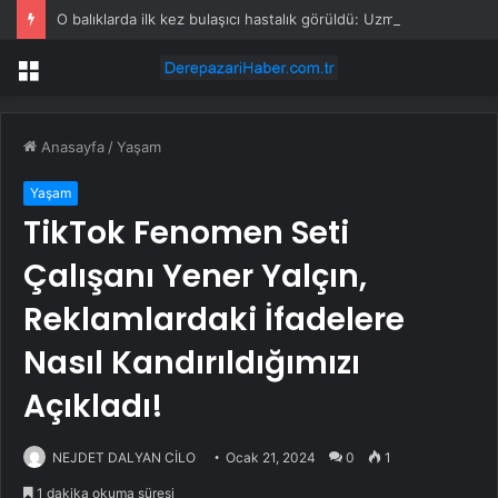
O balıklarda ilk kez bulaşıcı hastalık görüldü: Uzmanlar ‘tüketmeyin’ çağrısı yaptı
Menü
Anasayfa
/
Yaşam
Yaşam
TikTok Fenomen Seti
Çalışanı Yener Yalçın,
Reklamlardaki İfadelere
Nasıl Kandırıldığımızı
Açıkladı!
NEJDET DALYAN CİLO
Ocak 21, 2024
0
1
1 dakika okuma süresi