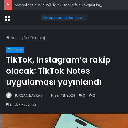
Motosiklet sürücüsü ile skuterli çiftin kavgası kamerada
Menü
Anasayfa
/
Teknoloji
Teknoloji
TikTok, Instagram’a rakip
olacak: TikTok Notes
uygulaması yayınlandı
NURCAN BAYRAM
Nisan 18, 2024
0
0
Bir dakikadan az