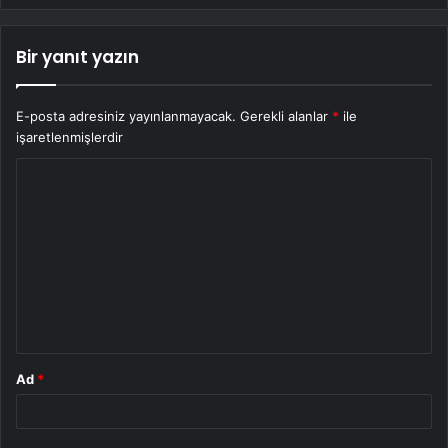
Bir yanıt yazın
E-posta adresiniz yayınlanmayacak.
Gerekli alanlar
*
ile
işaretlenmişlerdir
Y
o
r
u
m
*
Ad
*