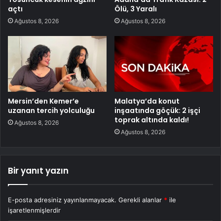
açtı
Ölü, 3 Yaralı
Ağustos 8, 2026
Ağustos 8, 2026
Mersin’den Kemer’e
Malatya’da konut
uzanan tercih yolculuğu
inşaatında göçük: 2 işçi
toprak altında kaldı!
Ağustos 8, 2026
Ağustos 8, 2026
Bir yanıt yazın
E-posta adresiniz yayınlanmayacak.
Gerekli alanlar
*
ile
işaretlenmişlerdir