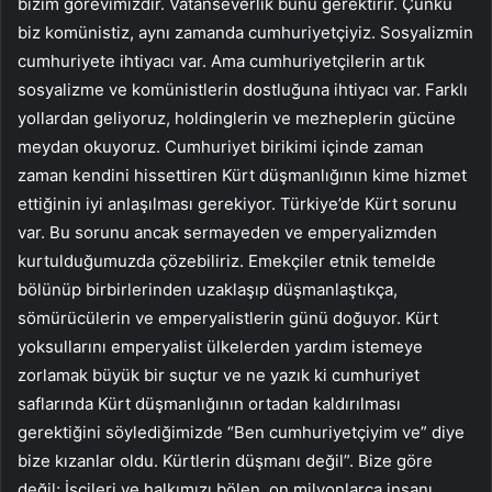
bizim görevimizdir. Vatanseverlik bunu gerektirir. Çünkü
biz komünistiz, aynı zamanda cumhuriyetçiyiz. Sosyalizmin
cumhuriyete ihtiyacı var. Ama cumhuriyetçilerin artık
sosyalizme ve komünistlerin dostluğuna ihtiyacı var. Farklı
yollardan geliyoruz, holdinglerin ve mezheplerin gücüne
meydan okuyoruz. Cumhuriyet birikimi içinde zaman
zaman kendini hissettiren Kürt düşmanlığının kime hizmet
ettiğinin iyi anlaşılması gerekiyor. Türkiye’de Kürt sorunu
var. Bu sorunu ancak sermayeden ve emperyalizmden
kurtulduğumuzda çözebiliriz. Emekçiler etnik temelde
bölünüp birbirlerinden uzaklaşıp düşmanlaştıkça,
sömürücülerin ve emperyalistlerin günü doğuyor. Kürt
yoksullarını emperyalist ülkelerden yardım istemeye
zorlamak büyük bir suçtur ve ne yazık ki cumhuriyet
saflarında Kürt düşmanlığının ortadan kaldırılması
gerektiğini söylediğimizde “Ben cumhuriyetçiyim ve” diye
bize kızanlar oldu. Kürtlerin düşmanı değil”. Bize göre
değil; İşçileri ve halkımızı bölen, on milyonlarca insanı