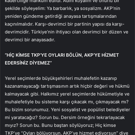
kaderciliğe mahkum edildi. Adını koyalım ve onurlu bir
şekilde söyleyelim: Ya barbarlık, ya sosyalizm. AKP’nin
yeniden gündeme getirdiği anayasa tartışmalarından
kaçınılmalıdır. Karşı-devrimci bir partinin yapısı da karşı-
devrimcidir. Türkiye’nin ihtiyacı olan devrimci bir düzen ve
devrimci bir anayasadır.
“HİÇ KİMSE TKP’YE OYLARI BÖLÜN, AKP’YE HİZMET
EDERSİNİZ DİYEMEZ”
Yerel seçimlerde büyükşehirleri muhalefetin kazanıp
kazanamayacağı tartışmasının artık hiçbir değeri ve hükmü
kalmayacak gibi. Halkımız yerel seçimlerde hükümetiyle ve
muhalefetiyle bu sisteme karşı çıkacak mı, çıkmayacak mı?
Bu bizim sorunumuz. Yeni sosyalist ve popülist belediyeler
mi yaratacağız? Sorun bu. Dersim örneğini tekrarlayacak
mıyız? Sorun bu. Bunu baştan söylüyoruz; Hiç kimse
TKP’ye “Oyları bölüyorsun, AKP’ye hizmet ediyorsun” diye