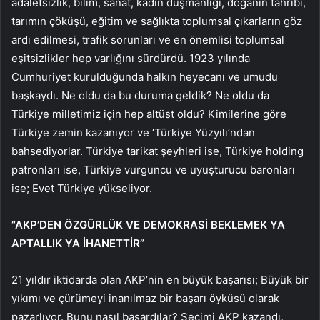
adaletsizlik, bilim, sanat, kadın düşmanlığı, doğanın tahribi,
tarımın çöküşü, eğitim ve sağlıkta toplumsal çıkarların göz
ardı edilmesi, trafik sorunları ve en önemlisi toplumsal
eşitsizlikler hep varlığını sürdürdü. 1923 yılında
Cumhuriyet kurulduğunda halkın heyecanı ve umudu
başkaydı. Ne oldu da bu duruma geldik? Ne oldu da
Türkiye milletimiz için hep altüst oldu? Kimilerine göre
Türkiye zemin kazanıyor ve ‘Türkiye Yüzyılı’ndan
bahsediyorlar. Türkiye tarikat şeyhleri ​​ise, Türkiye holding
patronları ise, Türkiye vurguncu ve uyuşturucu baronları
ise; Evet Türkiye yükseliyor.
“AKP’DEN ÖZGÜRLÜK VE DEMOKRASİ BEKLEMEK YA
APTALLIK YA İHANETTİR”
21 yıldır iktidarda olan AKP’nin en büyük başarısı; Büyük bir
yıkımı ve çürümeyi inanılmaz bir başarı öyküsü olarak
pazarlıyor. Bunu nasıl başardılar? Seçimi AKP kazandı,