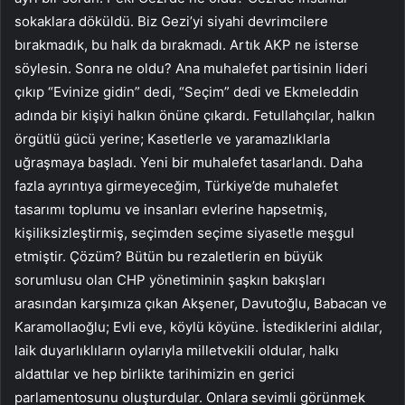
sokaklara döküldü. Biz Gezi’yi siyahi devrimcilere
bırakmadık, bu halk da bırakmadı. Artık AKP ne isterse
söylesin. Sonra ne oldu? Ana muhalefet partisinin lideri
çıkıp “Evinize gidin” dedi, “Seçim” dedi ve Ekmeleddin
adında bir kişiyi halkın önüne çıkardı. Fetullahçılar, halkın
örgütlü gücü yerine; Kasetlerle ve yaramazlıklarla
uğraşmaya başladı. Yeni bir muhalefet tasarlandı. Daha
fazla ayrıntıya girmeyeceğim, Türkiye’de muhalefet
tasarımı toplumu ve insanları evlerine hapsetmiş,
kişiliksizleştirmiş, seçimden seçime siyasetle meşgul
etmiştir. Çözüm? Bütün bu rezaletlerin en büyük
sorumlusu olan CHP yönetiminin şaşkın bakışları
arasından karşımıza çıkan Akşener, Davutoğlu, Babacan ve
Karamollaoğlu; Evli eve, köylü köyüne. İstediklerini aldılar,
laik duyarlıklıların oylarıyla milletvekili oldular, halkı
aldattılar ve hep birlikte tarihimizin en gerici
parlamentosunu oluşturdular. Onlara sevimli görünmek