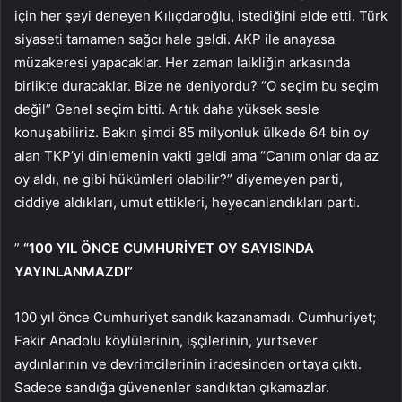
için her şeyi deneyen Kılıçdaroğlu, istediğini elde etti. Türk
siyaseti tamamen sağcı hale geldi. AKP ile anayasa
müzakeresi yapacaklar. Her zaman laikliğin arkasında
birlikte duracaklar. Bize ne deniyordu? “O seçim bu seçim
değil” Genel seçim bitti. Artık daha yüksek sesle
konuşabiliriz. Bakın şimdi 85 milyonluk ülkede 64 bin oy
alan TKP’yi dinlemenin vakti geldi ama “Canım onlar da az
oy aldı, ne gibi hükümleri olabilir?” diyemeyen parti,
ciddiye aldıkları, umut ettikleri, heyecanlandıkları parti.
”
“100 YIL ÖNCE CUMHURİYET OY SAYISINDA
YAYINLANMAZDI”
100 yıl önce Cumhuriyet sandık kazanamadı. Cumhuriyet;
Fakir Anadolu köylülerinin, işçilerinin, yurtsever
aydınlarının ve devrimcilerinin iradesinden ortaya çıktı.
Sadece sandığa güvenenler sandıktan çıkamazlar.