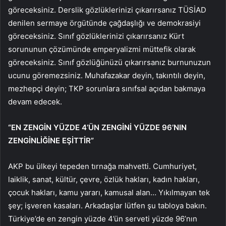
göreceksiniz. Derslik gözlüklerinizi çıkarırsanız TÜSİAD
denilen sermaye örgütünde çağdaşlığı ve demokrasiyi
göreceksiniz. Sınıf gözlüklerinizi çıkarırsanız Kürt
sorununun çözümünde emperyalizmi müttefik olarak
göreceksiniz. Sınıf gözlüğünüzü çıkarırsanız burnunuzun
ucunu göremezsiniz. Muhafazakar deyin, takıntılı deyin,
mezhepçi deyin; TKP sorunlara sınıfsal açıdan bakmaya
devam edecek.
“EN ZENGİN YÜZDE 4’ÜN ZENGİNİ YÜZDE 96’NIN
ZENGİNLİĞİNE EŞİTTİR”
AKP bu ülkeyi tepeden tırnağa mahvetti. Cumhuriyet,
laiklik, sanat, kültür, çevre, özlük hakları, kadın hakları,
çocuk hakları, kamu yararı, kamusal alan… Yıkılmayan tek
şey; işveren kasaları. Arkadaşlar lütfen şu tabloya bakın.
Türkiye’de en zengin yüzde 4’ün serveti yüzde 96’nın