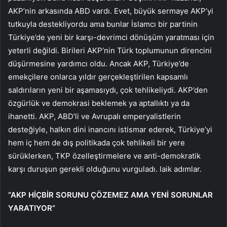
AKP’nin arkasında ABD vardı. Evet, büyük sermaye AKP’yi
tutkuyla destekliyordu ama bunlar İslamcı bir partinin
Türkiye’de yeni bir karşı-devrimci dönüşüm yaratması için
yeterli değildi. Birileri AKP’nin Türk toplumunun direncini
düşürmesine yardımcı oldu. Ancak AKP, Türkiye’de
emekçilere onlarca yıldır gerçekleştirilen kapsamlı
saldırıların yeni bir aşamasıydı, çok tehlikeliydi. AKP’den
özgürlük ve demokrasi beklemek ya aptallıktı ya da
ihanetti. AKP, ABD’li ve Avrupalı ​​emperyalistlerin
desteğiyle, halkın dini inancını istismar ederek, Türkiye’yi
hem iç hem de dış politikada çok tehlikeli bir yere
sürüklerken, TKP özelleştirmelere ve anti-demokratik
karşı duruşun gerekli olduğunu vurguladı. laik adımlar.
“AKP HİÇBİR SORUNU ÇÖZEMEZ AMA YENİ SORUNLAR
YARATIYOR”