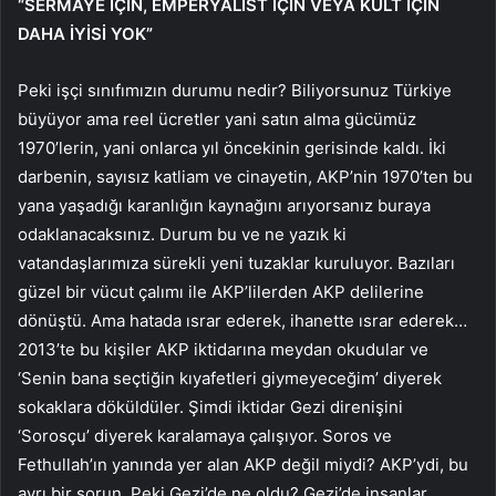
“SERMAYE İÇİN, EMPERYALİST İÇİN VEYA KÜLT İÇİN
DAHA İYİSİ YOK”
Peki işçi sınıfımızın durumu nedir? Biliyorsunuz Türkiye
büyüyor ama reel ücretler yani satın alma gücümüz
1970’lerin, yani onlarca yıl öncekinin gerisinde kaldı. İki
darbenin, sayısız katliam ve cinayetin, AKP’nin 1970’ten bu
yana yaşadığı karanlığın kaynağını arıyorsanız buraya
odaklanacaksınız. Durum bu ve ne yazık ki
vatandaşlarımıza sürekli yeni tuzaklar kuruluyor. Bazıları
güzel bir vücut çalımı ile AKP’lilerden AKP delilerine
dönüştü. Ama hatada ısrar ederek, ihanette ısrar ederek…
2013’te bu kişiler AKP iktidarına meydan okudular ve
‘Senin bana seçtiğin kıyafetleri giymeyeceğim’ diyerek
sokaklara döküldüler. Şimdi iktidar Gezi direnişini
‘Sorosçu’ diyerek karalamaya çalışıyor. Soros ve
Fethullah’ın yanında yer alan AKP değil miydi? AKP’ydi, bu
ayrı bir sorun. Peki Gezi’de ne oldu? Gezi’de insanlar