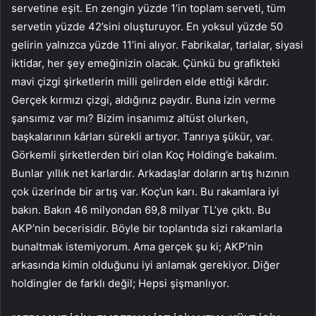
servetine eşit. En zengin yüzde 1’in toplam serveti, tüm
servetin yüzde 42’sini oluşturuyor. En yoksul yüzde 50
gelirin yalnızca yüzde 11’ini alıyor. Fabrikalar, tarlalar, siyasi
iktidar, her şey emeğinizin olacak. Çünkü bu grafikteki
mavi çizgi şirketlerin milli gelirden elde ettiği kârdır.
Gerçek kırmızı çizgi, aldığınız paydır. Buna izin verme
şansımız var mı? Bizim insanımız altüst olurken,
başkalarının kârları sürekli artıyor. Tanrıya şükür, var.
Görkemli şirketlerden biri olan Koç Holding’e bakalım.
Bunlar yıllık net karlardır. Arkadaşlar doların artış hızının
çok üzerinde bir artış var. Koç’un karı. Bu rakamlara iyi
bakın. Bakın 46 milyondan 69,8 milyar TL’ye çıktı. Bu
AKP’nin becerisidir. Böyle bir toplantıda sizi rakamlarla
bunaltmak istemiyorum. Ama gerçek şu ki; AKP’nin
arkasında kimin olduğunu iyi anlamak gerekiyor. Diğer
holdingler de farklı değil; Hepsi şişmanlıyor.