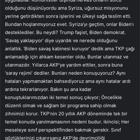
olduğunu düşünüyordu ama Syriza, uğursuz misyonunu
yerine getirdikten sonra işlerini ve ülkeyi sağa teslim etti.
Bundan hoşlanmıyoruz evet. Syriza’yı geçtim, onlar Biden’ı
desteklediler. Bu neydi? Trump faşist, Biden demokrat.
‘Savaş yaklaşıyor’ diye uyardık ve nerede olduğunu
anlattık. ‘Biden savaş kabinesi kuruyor’ dedik ama TKP çağı
anlamadığı için ahkam kesenler oldu. Bunlar utanmaz ve
utanmazdır. Yıllarca AKP’ye yardım ettiler, sonra buna
‘saray rejimi’ dediler. Bunları neden konuşuyoruz? Aynı
hataları yapmamaktan bahsediyoruz ama aynı hatalar ardı
ardına tekrarlanıyor. Bakın şu ana kadar
konuştuklarımızdan iki temel sonuç çıkıyor; Öncelikle
düzenli olmak ve sağlam bir programa sahip olmak
zihnimizi korur. TKP’nin 20 yıllık AKP döneminde tek bir
temel konuda yanılmamasının nedeni budur. ikincisi; Her
meseleye sınıf perspektifinden bakmak gerekir. Sınıf
gözlüklerinizi çıkarırsanız AKP’de devrimciliği