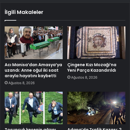
İlgili Makaleler
Acı Manisa’dan Amasya’ya
Çingene Kızı Mozaği’na
uzandı: Anne oğul iki saat
Yeni Parça Kazandırıldı
arayla hayatını kaybetti
Ağustos 8, 2026
Ağustos 8, 2026
Tosuncuk kesenin ağzını
Adana’da Trafik Kazası: 2