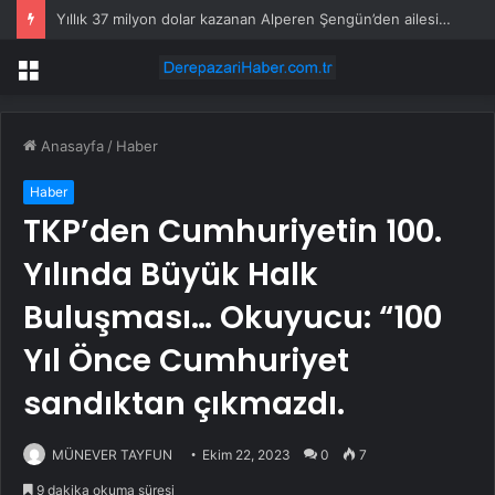
Yıllık 37 milyon dolar kazanan Alperen Şengün’den ailesine servet değerinde hediye
Menü
Anasayfa
/
Haber
Haber
TKP’den Cumhuriyetin 100.
Yılında Büyük Halk
Buluşması… Okuyucu: “100
Yıl Önce Cumhuriyet
sandıktan çıkmazdı.
MÜNEVER TAYFUN
Ekim 22, 2023
0
7
9 dakika okuma süresi