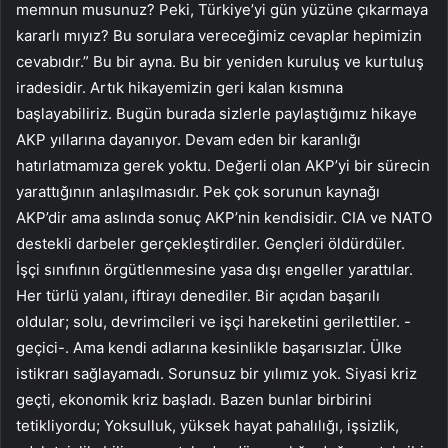
memnun musunuz? Peki, Türkiye’yi gün yüzüne çıkarmaya
kararlı mıyız? Bu sorulara vereceğimiz cevaplar hepimizin
cevabıdır.” Bu bir ayna. Bu bir yeniden kuruluş ve kurtuluş
iradesidir. Artık hikayemizin geri kalan kısmına
başlayabiliriz. Bugün burada sizlerle paylaştığımız hikaye
AKP yıllarına dayanıyor. Devam eden bir karanlığı
hatırlatmamıza gerek yoktu. Değerli olan AKP’yi bir sürecin
yarattığının anlaşılmasıdır. Pek çok sorunun kaynağı
AKP’dir ama aslında sonuç AKP’nin kendisidir. CIA ve NATO
destekli darbeler gerçekleştirdiler. Gençleri öldürdüler.
İşçi sınıfının örgütlenmesine yasa dışı engeller yarattılar.
Her türlü yalanı, iftirayı denediler. Bir açıdan başarılı
oldular; solu, devrimcileri ve işçi hareketini gerilettiler. -
geçici-. Ama kendi adlarına kesinlikle başarısızlar. Ülke
istikrarı sağlayamadı. Sorunsuz bir yılımız yok. Siyasi kriz
geçti, ekonomik kriz başladı. Bazen bunlar birbirini
tetikliyordu; Yoksulluk, yüksek hayat pahalılığı, işsizlik,