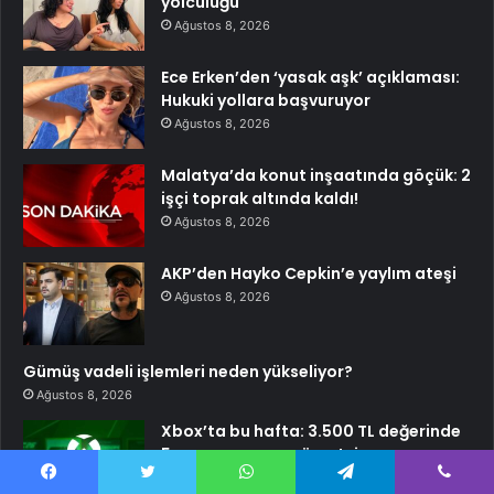
yolculuğu
Ağustos 8, 2026
Ece Erken’den ‘yasak aşk’ açıklaması:
Hukuki yollara başvuruyor
Ağustos 8, 2026
Malatya’da konut inşaatında göçük: 2
işçi toprak altında kaldı!
Ağustos 8, 2026
AKP’den Hayko Cepkin’e yaylım ateşi
Ağustos 8, 2026
Gümüş vadeli işlemleri neden yükseliyor?
Ağustos 8, 2026
Xbox’ta bu hafta: 3.500 TL değerinde
5 oyun oynaması ücretsiz
Ağustos 8, 2026
Facebook
Twitter
WhatsApp
Telegram
Viber