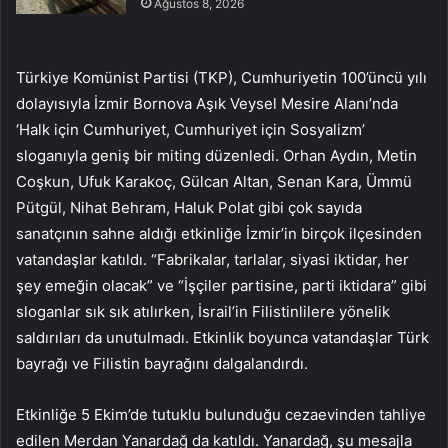
Ağustos 8, 2026
Türkiye Komünist Partisi (TKP), Cumhuriyetin 100’üncü yılı
dolayısıyla İzmir Bornova Aşık Veysel Mesire Alanı’nda
‘Halk için Cumhuriyet, Cumhuriyet için Sosyalizm’
sloganıyla geniş bir miting düzenledi. Orhan Aydın, Metin
Coşkun, Ufuk Karakoç, Gülcan Altan, Senan Kara, Ümmü
Pütgül, Nihat Behram, Haluk Polat gibi çok sayıda
sanatçının sahne aldığı etkinliğe İzmir’in birçok ilçesinden
vatandaşlar katıldı. “Fabrikalar, tarlalar, siyasi iktidar, her
şey emeğin olacak” ve “İşçiler partisine, parti iktidara” gibi
sloganlar sık ​​sık atılırken, İsrail’in Filistinlilere yönelik
saldırıları da unutulmadı. Etkinlik boyunca vatandaşlar Türk
bayrağı ve Filistin bayrağını dalgalandırdı.
Etkinliğe 5 Ekim’de tutuklu bulunduğu cezaevinden tahliye
edilen Merdan Yanardağ da katıldı. Yanardağ, şu mesajla