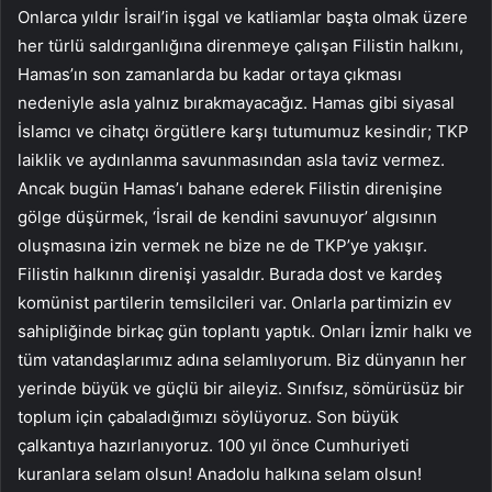
Onlarca yıldır İsrail’in işgal ve katliamlar başta olmak üzere
her türlü saldırganlığına direnmeye çalışan Filistin halkını,
Hamas’ın son zamanlarda bu kadar ortaya çıkması
nedeniyle asla yalnız bırakmayacağız. Hamas gibi siyasal
İslamcı ve cihatçı örgütlere karşı tutumumuz kesindir; TKP
laiklik ve aydınlanma savunmasından asla taviz vermez.
Ancak bugün Hamas’ı bahane ederek Filistin direnişine
gölge düşürmek, ‘İsrail de kendini savunuyor’ algısının
oluşmasına izin vermek ne bize ne de TKP’ye yakışır.
Filistin halkının direnişi yasaldır. Burada dost ve kardeş
komünist partilerin temsilcileri var. Onlarla partimizin ev
sahipliğinde birkaç gün toplantı yaptık. Onları İzmir halkı ve
tüm vatandaşlarımız adına selamlıyorum. Biz dünyanın her
yerinde büyük ve güçlü bir aileyiz. Sınıfsız, sömürüsüz bir
toplum için çabaladığımızı söylüyoruz. Son büyük
çalkantıya hazırlanıyoruz. 100 yıl önce Cumhuriyeti
kuranlara selam olsun! Anadolu halkına selam olsun!