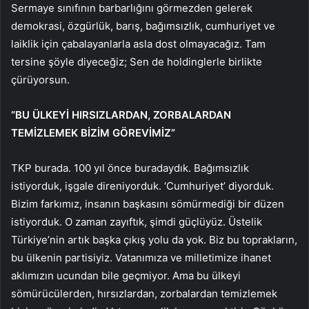
Sermaye sınıfının barbarlığını görmezden gelerek
demokrasi, özgürlük, barış, bağımsızlık, cumhuriyet ve
laiklik için çabalayanlarla asla dost olmayacağız. Tam
tersine şöyle diyeceğiz; Sen de holdinglerle birlikte
çürüyorsun.
“BU ÜLKEYİ HIRSIZLARDAN, ZORBALARDAN
TEMİZLEMEK BİZİM GÖREVİMİZ”
TKP burada. 100 yıl önce buradaydık. Bağımsızlık
istiyorduk, işgale direniyorduk. ‘Cumhuriyet’ diyorduk.
Bizim farkımız, insanın başkasını sömürmediği bir düzen
istiyorduk. O zaman zayıftık, şimdi güçlüyüz. Üstelik
Türkiye’nin artık başka çıkış yolu da yok. Biz bu toprakların,
bu ülkenin partisiyiz. Vatanımıza ve milletimize ihanet
aklımızın ucundan bile geçmiyor. Ama bu ülkeyi
sömürücülerden, hırsızlardan, zorbalardan temizlemek