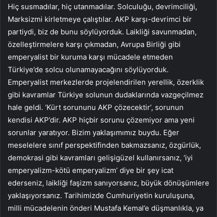
Hiç susmadılar, hiç utanmadılar. Solculuğu, devrimciliği,
Marksizmi kirletmeye çalıştılar. AKP karşı-devrimci bir
partiydi, biz de bunu söylüyorduk. Laikliği savunmadan,
özelleştirmelere karşı çıkmadan, Avrupa Birliği gibi
emperyalist bir kuruma karşı mücadele etmeden
Türkiye’de solcu olunamayacağını söylüyorduk.
Emperyalist merkezlerde projelendirilen yerellik, özerklik
gibi kavramlar Türkiye solunun dudaklarında vazgeçilmez
hale geldi. ‘Kürt sorununu AKP çözecektir’, sorunun
kendisi AKP’dir. AKP hiçbir sorunu çözemiyor ama yeni
sorunlar yaratıyor. Bizim yaklaşımımız buydu. Eğer
meselelere sınıf perspektifinden bakmazsanız, özgürlük,
demokrasi gibi kavramları gelişigüzel kullanırsanız, ‘iyi
emperyalizm-kötü emperyalizm’ diye bir şey icat
ederseniz, laikliği faşizm sanıyorsanız, büyük dönüşümlere
yaklaşıyorsanız. Tarihimizde Cumhuriyetin kuruluşuna,
milli mücadelenin önderi Mustafa Kemal’e düşmanlıkla, ya