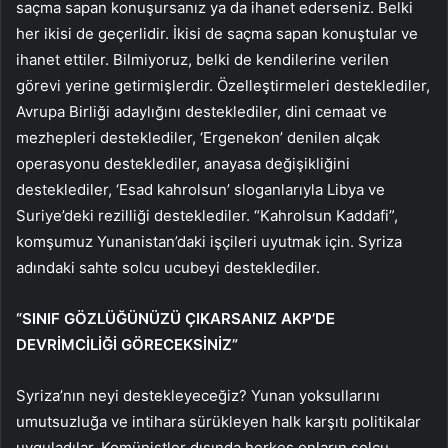
saçma sapan konuşursanız ya da ihanet ederseniz. Belki
her ikisi de geçerlidir. İkisi de saçma sapan konuştular ve
ihanet ettiler. Bilmiyoruz, belki de kendilerine verilen
görevi yerine getirmişlerdir. Özelleştirmeleri desteklediler,
Avrupa Birliği adaylığını desteklediler, dini cemaat ve
mezhepleri desteklediler, ‘Ergenekon’ denilen alçak
operasyonu desteklediler, anayasa değişikliğini
desteklediler, ‘Esad kahrolsun’ sloganlarıyla Libya ve
Suriye’deki rezilliği desteklediler. “Kahrolsun Kaddafi”,
komşumuz Yunanistan’daki işçileri uyutmak için. Syriza
adındaki sahte solcu ucubeyi desteklediler.
“SINIF GÖZLÜĞÜNÜZÜ ÇIKARSANIZ AKP’DE
DEVRİMCİLİĞİ GÖRECEKSİNİZ”
Syriza’nın neyi destekleyeceğiz? Yunan yoksullarını
umutsuzluğa ve intihara sürükleyen halk karşıtı politikalar
uyguladılar. Komünistler dışında herkes onların solcu