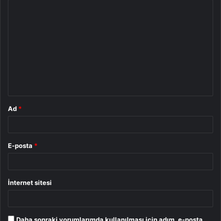
Y
o
r
u
m
*
Ad
*
E-posta
*
İnternet sitesi
Daha sonraki yorumlarımda kullanılması için adım, e-posta