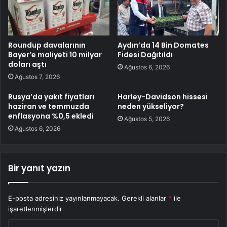
Roundup davalarının
Aydın’da 14 Bin Domates
Bayer’e maliyeti 10 milyar
Fidesi Dağıtıldı
doları aştı
Ağustos 6, 2026
Ağustos 7, 2026
Rusya’da yakıt fiyatları
Harley-Davidson hissesi
haziran ve temmuzda
neden yükseliyor?
enflasyona %0,5 ekledi
Ağustos 5, 2026
Ağustos 6, 2026
Bir yanıt yazın
E-posta adresiniz yayınlanmayacak.
Gerekli alanlar
*
ile
işaretlenmişlerdir
Y