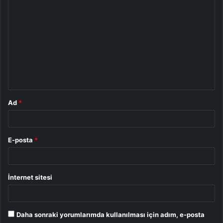
o
r
u
m
*
Ad
*
E-posta
*
İnternet sitesi
Daha sonraki yorumlarımda kullanılması için adım, e-posta