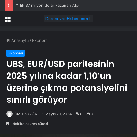
Yıllık 37 milyon dolar kazanan Alperen Şengün’den ailesine servet değerinde hediye
Menü
Anasayfa
/
Ekonomi
Ekonomi
UBS, EUR/USD paritesinin
2025 yılına kadar 1,10’un
üzerine çıkma potansiyelini
sınırlı görüyor
ÜMİT SAVĞA
Mayıs 29, 2024
0
0
1 dakika okuma süresi