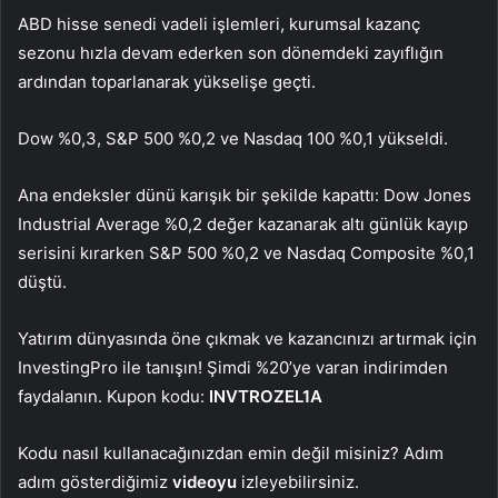
ABD hisse senedi vadeli işlemleri, kurumsal kazanç
sezonu hızla devam ederken son dönemdeki zayıflığın
ardından toparlanarak yükselişe geçti.
Dow
%0,3,
S&P 500
%0,2 ve
Nasdaq 100
%0,1 yükseldi.
Ana endeksler dünü karışık bir şekilde kapattı:
Dow Jones
Industrial Average
%0,2 değer kazanarak altı günlük kayıp
serisini kırarken
S&P 500
%0,2 ve
Nasdaq Composite
%0,1
düştü.
Yatırım dünyasında öne çıkmak ve kazancınızı artırmak için
InvestingPro ile tanışın! Şimdi %20’ye varan indirimden
faydalanın. Kupon kodu:
INVTROZEL1A
Kodu nasıl kullanacağınızdan emin değil misiniz? Adım
adım gösterdiğimiz
videoyu
izleyebilirsiniz.