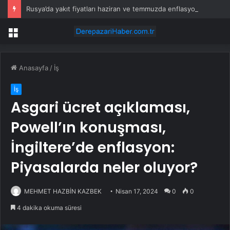
Rusya’da yakıt fiyatları haziran ve temmuzda enflasyona %0,5 ekledi
Menü
Anasayfa
/
İş
İş
Asgari ücret açıklaması,
Powell’ın konuşması,
İngiltere’de enflasyon:
Piyasalarda neler oluyor?
MEHMET HAZBİN KAZBEK
Nisan 17, 2024
0
0
4 dakika okuma süresi