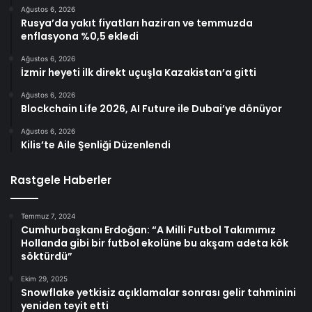
Ağustos 6, 2026
Rusya’da yakıt fiyatları haziran ve temmuzda
enflasyona %0,5 ekledi
Ağustos 6, 2026
İzmir heyeti ilk direkt uçuşla Kazakistan’a gitti
Ağustos 6, 2026
Blockchain Life 2026, AI Future ile Dubai’ye dönüyor
Ağustos 6, 2026
Kilis’te Aile Şenliği Düzenlendi
Rastgele Haberler
Temmuz 7, 2024
Cumhurbaşkanı Erdoğan: “A Milli Futbol Takımımız
Hollanda gibi bir futbol ekolüne bu akşam adeta kök
söktürdü”
Ekim 29, 2025
Snowflake yetkisiz açıklamalar sonrası gelir tahminini
yeniden teyit etti