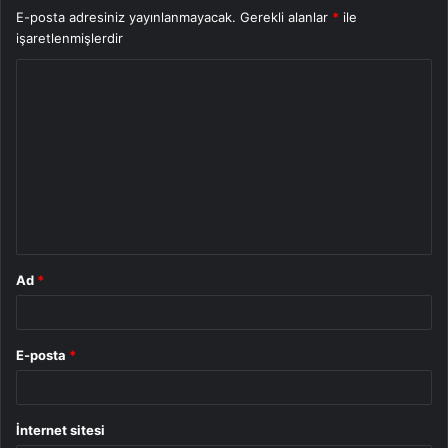
E-posta adresiniz yayınlanmayacak.
Gerekli alanlar
*
ile
işaretlenmişlerdir
Y
o
r
u
m
*
Ad
*
E-posta
*
İnternet sitesi