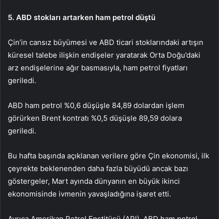
5. ABD stokları artarken ham petrol düştü
Çin’in cansız büyümesi ve ABD ticari stoklarındaki artışın
küresel talebe ilişkin endişeler yaratarak Orta Doğu’daki
arz endişelerine ağır basmasıyla, ham petrol fiyatları
geriledi.
ABD ham petrol
%0,6 düşüşle 84,89 dolardan işlem
görürken
Brent
kontratı %0,5 düşüşle 89,59 dolara
geriledi.
Bu hafta başında açıklanan verilere göre
Çin ekonomisi
, ilk
çeyrekte beklenenden daha fazla büyüdü ancak bazı
göstergeler, Mart ayında dünyanın en büyük ikinci
ekonomisinde ivmenin yavaşladığına işaret etti.
Ayrıca
Amerikan Petrol Enstitüsü
(API), ABD ham petrol