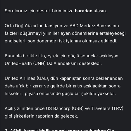
Sorularınız için destek birimimize
buradan
ulaşın.
Orta Doğu’da artan tansiyon ve ABD Merkez Bankasının
faizleri düşürmeyi yılın ilerleyen dönemlerine erteleyeceği
endişeleri, son dönemde risk iştahını olumsuz etkiledi.
Bununla birlikte ilk çeyrek için güçlü sonuçlar açıklayan
UnitedHealth (
UNH
) DJIA endeksini destekledi.
United Airlines (
UAL
), dün kapanıştan sonra beklenenden
daha ufak bir zarar ve gelirde bir artış açıkladıktan sonra
hisseleri, piyasa öncesinde güçlü bir şekilde yükseldi.
Açılış zilinden önce US Bancorp (
USB
) ve Travelers (
TRV
)
gibi şirketlerin raporları da gelecek.
3. ASML karışık bir ilk çeyrek raporu açıklarken Çin