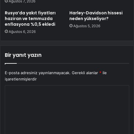
Ağustos 7, 2026
Rusya’da yakıt fiyatları
Harley-Davidson hissesi
haziran ve temmuzda
neden yükseliyor?
enflasyona %0,5 ekledi
Ağustos 5, 2026
Ağustos 6, 2026
Bir yanıt yazın
E-posta adresiniz yayınlanmayacak.
Gerekli alanlar
*
ile
işaretlenmişlerdir
Y
o
r
u
m