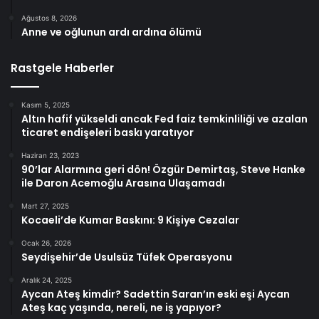
Ağustos 8, 2026
Anne ve oğlunun ardı ardına ölümü
Rastgele Haberler
Kasım 5, 2025
Altın hafif yükseldi ancak Fed faiz temkinliliği ve azalan
ticaret endişeleri baskı yaratıyor
Haziran 23, 2023
90’lar Alarmına geri dön! Özgür Demirtaş, Steve Hanke
ile Daron Acemoğlu Arasına Ulaşamadı
Mart 27, 2025
Kocaeli’de Kumar Baskını: 9 Kişiye Cezalar
Ocak 26, 2026
Seydişehir’de Usulsüz Tüfek Operasyonu
Aralık 24, 2025
Aycan Ateş kimdir? Sadettin Saran’ın eski eşi Aycan
Ateş kaç yaşında, nereli, ne iş yapıyor?