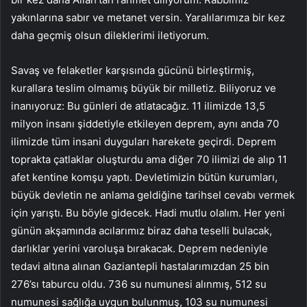
yakınlarına sabır ve metanet versin. Yaralılarımıza bir kez
daha geçmiş olsun dileklerimi iletiyorum.
Savaş ve felaketler karşısında gücünü birleştirmiş,
kurallara teslim olmamış büyük bir milletiz. Biliyoruz ve
inanıyoruz: Bu günleri de atlatacağız. 11 ilimizde 13,5
milyon insanı şiddetiyle etkileyen deprem, aynı anda 70
ilimizde tüm insani duyguları harekete geçirdi. Deprem
toprakta çatlaklar oluşturdu ama diğer 70 ilimizi de alıp 11
afet kentine komşu yaptı. Devletimizin bütün kurumları,
büyük devletin ne anlama geldiğine tarihsel cevabı vermek
için yarıştı. Bu böyle gidecek. Hadi mutlu olalım. Her yeni
günün akşamında acılarımız biraz daha teselli bulacak,
darlıklar yerini varoluşa bırakacak. Deprem nedeniyle
tedavi altına alınan Gaziantepli hastalarımızdan 25 bin
276’sı taburcu oldu. 736 su numunesi alınmış, 512 su
numunesi sağlığa uygun bulunmuş, 103 su numunesi