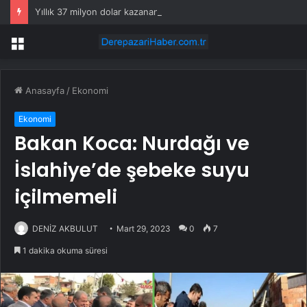
Yıllık 37 milyon dolar kazanan Alperen Şengün’den ailesine servet değerinde hediye
Menü
Anasayfa
/
Ekonomi
Ekonomi
Bakan Koca: Nurdağı ve
İslahiye’de şebeke suyu
içilmemeli
DENİZ AKBULUT
Mart 29, 2023
0
7
1 dakika okuma süresi