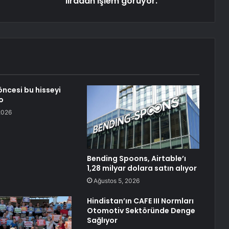
liradan işlem görüyor.
öncesi bu hisseyi
o
2026
Bending Spoons, Airtable’ı
1,28 milyar dolara satın alıyor
Ağustos 5, 2026
Hindistan’ın CAFE III Normları
Otomotiv Sektöründe Denge
Sağlıyor