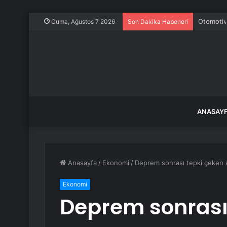
Otomotiv
Cuma, Ağustos 7 2026
Son Dakika Haberleri
ANASAY
Anasayfa
/
Ekonomi
/
Deprem sonrası tepki çeken art
Ekonomi
Deprem sonrası 