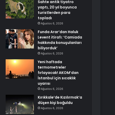
Sahte antik tiyatro
yaptı, 20 yıl boyunca
turistlerden para
topladı
Ağustos 6, 2026
Funda Arar’dan Haluk
Levent itirafı: ‘Camiada
hakkında konuşulanları
biliyorduk’
Ağustos 6, 2026
Yeni haftada
termometreler
fırlayacak! AKOM’dan
İstanbul için sıcaklık
uyarısı
Ağustos 6, 2026
Kırıkkale’de Kızılırmak’a
düşen kişi boğuldu
Ağustos 6, 2026