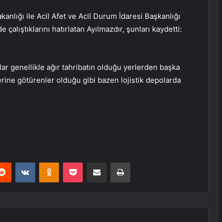
lığı ile Acil Afet ve Acil Durum İdaresi Başkanlığı
çalıştıklarını hatırlatan Ayılmazdır, şunları kaydetti:
ar genellikle ağır tahribatın olduğu yerlerden başka
lerine götürenler olduğu gibi bazen lojistik depolarda
erest
Reddit
VKontakte
Odnoklassniki
Pocket
E-Posta ile paylaş
Yazdır