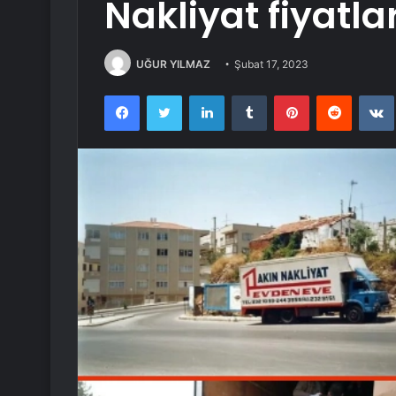
Nakliyat fiyatla
UĞUR YILMAZ
Şubat 17, 2023
Facebook
Twitter
LinkedIn
Tumblr
Pinterest
Reddit