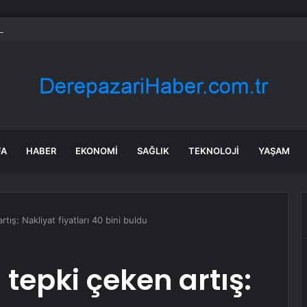
 sektöründe dengenler değişti: Göç tersine döndü
FA
HABER
EKONOMI
SAĞLIK
TEKNOLOJI
YAŞAM
ış: Nakliyat fiyatları 40 bini buldu
tepki çeken artış: