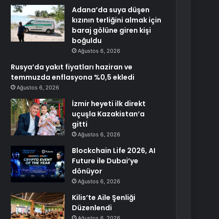
Adana’da suya düşen
kızının terliğini almak için
baraj gölüne giren kişi
boğuldu
Ağustos 6, 2026
Rusya’da yakıt fiyatları haziran ve
temmuzda enflasyona %0,5 ekledi
Ağustos 6, 2026
İzmir heyeti ilk direkt
uçuşla Kazakistan’a
gitti
Ağustos 6, 2026
Blockchain Life 2026, AI
Future ile Dubai’ye
dönüyor
Ağustos 6, 2026
Kilis’te Aile Şenliği
Düzenlendi
Ağustos 6, 2026