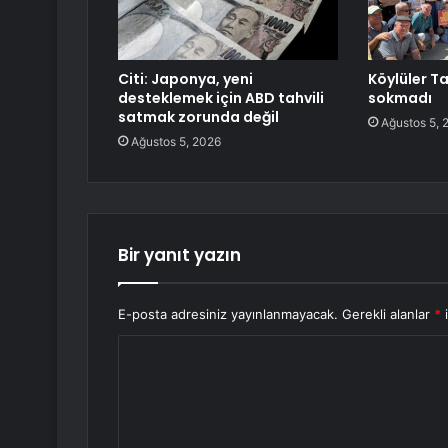
Citi: Japonya, yeni
Köylüler T
desteklemek için ABD tahvili
sokmadı
satmak zorunda değil
Ağustos 5, 
Ağustos 5, 2026
Bir yanıt yazın
E-posta adresiniz yayınlanmayacak.
Gerekli alanlar
*
i
Y
o
r
u