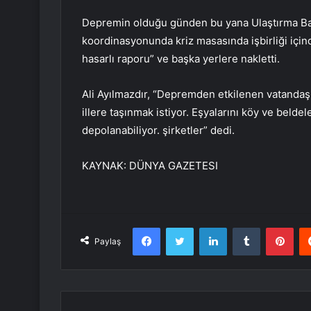
Depremin olduğu günden bu yana Ulaştırma Bakan
koordinasyonunda kriz masasında işbirliği içinde 
hasarlı raporu” ve başka yerlere nakletti.
Ali Ayılmazdır, “Depremden etkilenen vatandaşl
illere taşınmak istiyor. Eşyalarını köy ve belde
depolanabiliyor. şirketler” dedi.
KAYNAK:
DÜNYA GAZETESI
Facebook
Twitter
LinkedIn
Tumblr
Pint
Paylaş