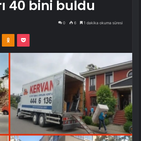
rı 40 bini buldu
0
6
1 dakika okuma süresi
VKontakte
Odnoklassniki
Pocket