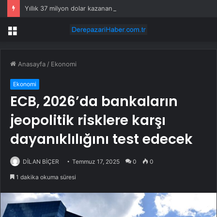
Yıllık 37 milyon dolar kazanan Alperen Şengün’den ailesine servet değerinde hediye
Menü
Anasayfa
/
Ekonomi
Ekonomi
ECB, 2026’da bankaların
jeopolitik risklere karşı
dayanıklılığını test edecek
DİLAN BİÇER
Temmuz 17, 2025
0
0
1 dakika okuma süresi