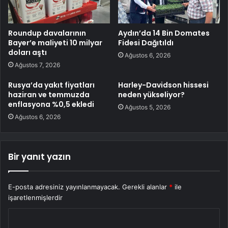
Roundup davalarının
Aydın’da 14 Bin Domates
Bayer’e maliyeti 10 milyar
Fidesi Dağıtıldı
doları aştı
Ağustos 6, 2026
Ağustos 7, 2026
Rusya’da yakıt fiyatları
Harley-Davidson hissesi
haziran ve temmuzda
neden yükseliyor?
enflasyona %0,5 ekledi
Ağustos 5, 2026
Ağustos 6, 2026
Bir yanıt yazın
E-posta adresiniz yayınlanmayacak.
Gerekli alanlar
*
ile
işaretlenmişlerdir
Y