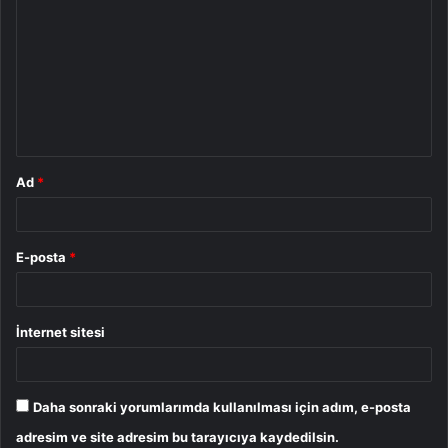
o
r
u
m
*
Ad
*
E-posta
*
İnternet sitesi
Daha sonraki yorumlarımda kullanılması için adım, e-posta
adresim ve site adresim bu tarayıcıya kaydedilsin.