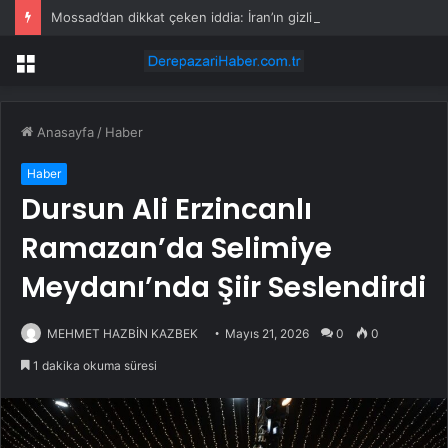
Mossad’dan dikkat çeken iddia: İran’ın gizli planı deşifre oldu
Menü
Anasayfa
/
Haber
Haber
Dursun Ali Erzincanlı
Ramazan’da Selimiye
Meydanı’nda Şiir Seslendirdi
MEHMET HAZBİN KAZBEK
Mayıs 21, 2026
0
0
1 dakika okuma süresi