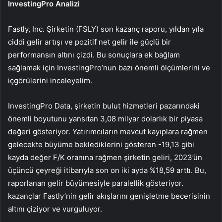
InvestingPro Analizi
Fastly, Inc. Şirketin (FSLY) son kazanç raporu, yıldan yıla
ciddi gelir artışı ve pozitif net gelir ile güçlü bir
performansın altını çizdi. Bu sonuçlara ek bağlam
sağlamak için InvestingPro’nun bazı önemli ölçümlerini ve
içgörülerini inceleyelim.
InvestingPro Data, şirketin bulut hizmetleri pazarındaki
önemli boyutunu yansıtan 3,08 milyar dolarlık bir piyasa
değeri gösteriyor. Yatırımcıların mevcut kayıplara rağmen
gelecekte büyüme beklediklerini gösteren -19,13 gibi
kayda değer F/K oranına rağmen şirketin geliri, 2023’ün
üçüncü çeyreği itibarıyla son on iki ayda %18,59 arttı. Bu,
raporlanan gelir büyümesiyle paralellik gösteriyor.
kazançlar Fastly’nin gelir akışlarını genişletme becerisinin
altını çiziyor ve vurguluyor.