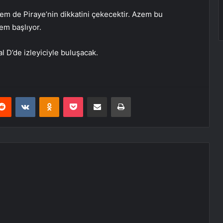
em de Piraye’nin dikkatini çekecektir. Azem bu
em başlıyor.
l D’de izleyiciyle buluşacak.
erest
Reddit
VKontakte
Odnoklassniki
Pocket
E-Posta ile paylaş
Yazdır