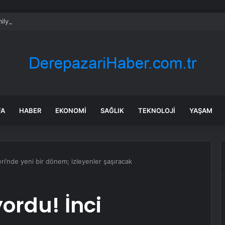
 milyon dolar kazanan Alperen Şengün’den ailesine servet değerinde hed
FA
HABER
EKONOMI
SAĞLIK
TEKNOLOJI
YAŞAM
eri’nde yeni bir dönem; izleyenler şaşıracak
ordu! İnci