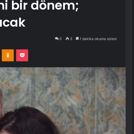
ni bir dönem;
racak
0
3
1 dakika okuma süresi
VKontakte
Odnoklassniki
Pocket