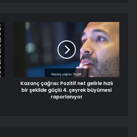
Kazanç çağrısı: Pozitif net gelirle hızlı
bir şekilde güçlü 4. çeyrek büyümesi
raporlanıyor