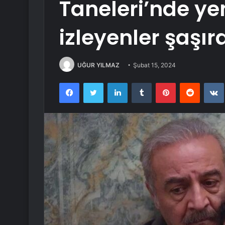
Taneleri’nde ye
izleyenler şaşı
UĞUR YILMAZ
Şubat 15, 2024
Facebook
Twitter
LinkedIn
Tumblr
Pinterest
Reddit