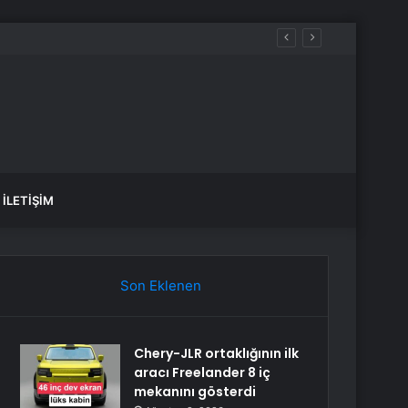
iye
İLETIŞIM
Son Eklenen
Chery-JLR ortaklığının ilk
aracı Freelander 8 iç
mekanını gösterdi