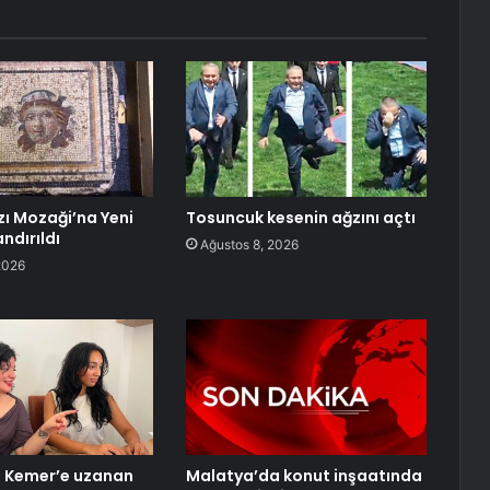
zı Mozaği’na Yeni
Tosuncuk kesenin ağzını açtı
ndırıldı
Ağustos 8, 2026
2026
n Kemer’e uzanan
Malatya’da konut inşaatında