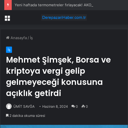
Yeni haftada termometreler fırlayacak! AKOM’dan İstanbul için sıcaklık uyarısı
Menü
Anasayfa
/
İş
İş
Mehmet Şimşek, Borsa ve
kriptoya vergi gelip
gelmeyeceği konusuna
açıklık getirdi
ÜMİT SAVĞA
Haziran 8, 2024
0
0
2 dakika okuma süresi