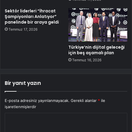
Sektör liderleri “İhracat
Şampiyonları Anlatıyor”
panelinde bir araya geldi
Temmuz 17, 2026
Türkiye’nin dijital geleceği
için beş aşamalı plan
Temmuz 16, 2026
Bir yanıt yazın
E-posta adresiniz yayınlanmayacak.
Gerekli alanlar
*
ile
işaretlenmişlerdir
Y
o