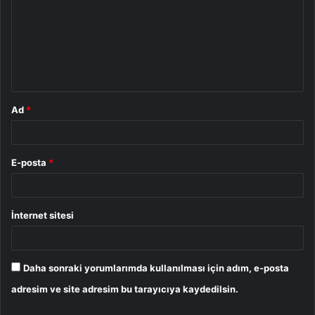
r
u
m
*
Ad
*
E-posta
*
İnternet sitesi
Daha sonraki yorumlarımda kullanılması için adım, e-posta
adresim ve site adresim bu tarayıcıya kaydedilsin.