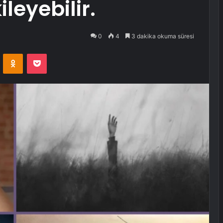
ileyebilir.
0
4
3 dakika okuma süresi
VKontakte
Odnoklassniki
Pocket