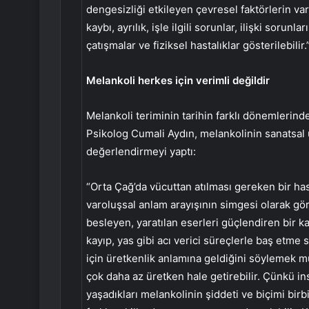
dengesizliği etkileyen çevresel faktörlerin varl
kaybı, ayrılık, işle ilgili sorunlar, ilişki sorunl
çatışmalar ve fiziksel hastalıklar gösterilebili
Melankoli herkes için verimli değildir
Melankoli teriminin tarihin farklı dönemlerinde
Psikolog Cumali Aydın, melankolinin sanatsal ür
değerlendirmeyi yaptı:
“Orta Çağ’da vücuttan atılması gereken bir h
varoluşsal anlam arayışının simgesi olarak gö
besleyen, yaratılan eserleri güçlendiren bir kay
kayıp, yas gibi acı verici süreçlerle baş etme 
için üretkenlik anlamına geldiğini söylemek mü
çok daha az üretken hale getirebilir. Çünkü in
yaşadıkları melankolinin şiddeti ve biçimi birb