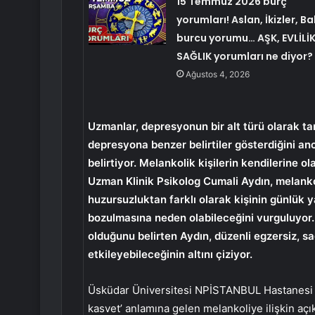
15 Temmuz 2026 burç
yorumları! Aslan, İkizler, Ba
burcu yorumu… AŞK, EVLİLİK
SAĞLIK yorumları ne diyor?
Ağustos 4, 2026
Uzmanlar, depresyonun bir alt türü olarak 
depresyona benzer belirtiler gösterdiğini an
belirtiyor. Melankolik kişilerin kendilerine o
Uzman Klinik Psikolog Cumali Aydın, melanko
huzursuzluktan farklı olarak kişinin günlük 
bozulmasına neden olabileceğini vurguluyor. 
olduğunu belirten Aydın, düzenli egzersiz, s
etkileyebileceğinin altını çiziyor.
Üsküdar Üniversitesi NPİSTANBUL Hastanesi Uz
kasvet’ anlamına gelen melankoliye ilişkin aç