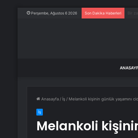
43 yı
Perşembe, Ağustos 6 2026
Son Dakika Haberleri
ANASAY
Anasayfa
/
İş
/
Melankoli kişinin günlük yaşamını cidd
İş
Melankoli kişin