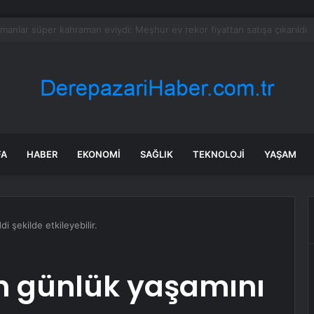
l sonra öğrendiği gerçekle 1 milyar TL’lik servete ortak oldu
FA
HABER
EKONOMI
SAĞLIK
TEKNOLOJI
YAŞAM
i şekilde etkileyebilir.
in günlük yaşamını