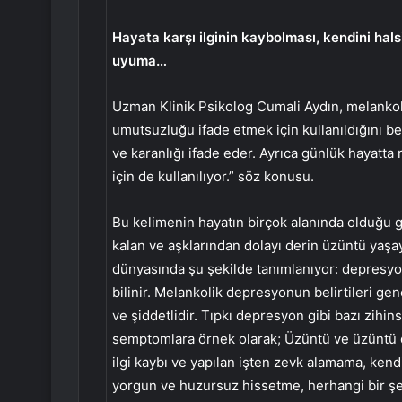
Hayata karşı ilginin kaybolması, kendini hals
uyuma…
Uzman Klinik Psikolog Cumali Aydın, melankoli
umutsuzluğu ifade etmek için kullanıldığını be
ve karanlığı ifade eder. Ayrıca günlük hayatt
için de kullanılıyor.” söz konusu.
Bu kelimenin hayatın birçok alanında olduğu gib
kalan ve aşklarından dolayı derin üzüntü yaşaya
dünyasında şu şekilde tanımlanıyor: depresyon
bilinir. Melankolik depresyonun belirtileri g
ve şiddetlidir. Tıpkı depresyon gibi bazı zihinse
semptomlara örnek olarak; Üzüntü ve üzüntü d
ilgi kaybı ve yapılan işten zevk alamama, kendin
yorgun ve huzursuz hissetme, herhangi bir şe