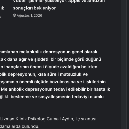
Vadeli işlemler yükseliyor: Apple ve Amazon
lık
sonuçları bekleniyor
,
Ağustos 1, 2026
tanımlanan melankolik depresyonun genel olarak
cak daha ağır ve şiddetli bir biçimde görüldüğünü
lan inançlarının önemli ölçüde azaldığını belirten
lik depresyonun, kısa süreli mutsuzluk ve
yaşamının önemli ölçüde bozulmasına ve ilişkilerinin
Melankolik depresyonun tedavi edilebilir bir hastalık
ağlıklı beslenme ve sosyalleşmenin tedaviyi olumlu
man Klinik Psikolog Cumali Aydın, ‘iç sıkıntısı,
ıklamalarda bulundu.