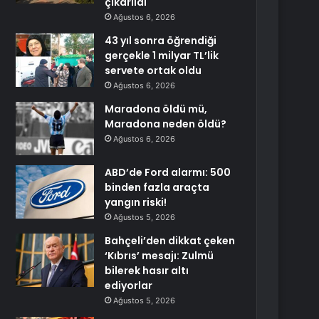
çıkarıldı
Ağustos 6, 2026
43 yıl sonra öğrendiği
gerçekle 1 milyar TL’lik
servete ortak oldu
Ağustos 6, 2026
Maradona öldü mü,
Maradona neden öldü?
Ağustos 6, 2026
ABD’de Ford alarmı: 500
binden fazla araçta
yangın riski!
Ağustos 5, 2026
Bahçeli’den dikkat çeken
‘Kıbrıs’ mesajı: Zulmü
bilerek hasır altı
ediyorlar
Ağustos 5, 2026