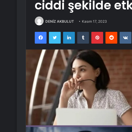
ciddi şekilde etk
DENİZ AKBULUT
Kasım 17, 2023
Facebook
Twitter
LinkedIn
Tumblr
Pinterest
Reddit