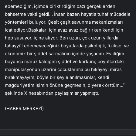
edemediğim, içimde biriktirdiğim bazı gerçeklerden
bahsetme vakti geldi… İnsan bazen hayatla tuhaf mücadele
yöntemleri buluyor. Çeşit çeşit savunma mekanizmaları
icat ediyor.Başkaları için avaz avaz bağırırken kendi için
hep susuyor, içine atıyor. Ben uzun, çok uzun yıllardır
tahayyül edemeyeceğiniz boyutlarda psikolojik, fiziksel ve
ekonomik bir şiddet sarmalının içinde yaşadım. Evliliğim
boyunca maruz kaldığım şiddet ve korkunç boyutlardaki
manipülasyonun üzerini çocuklarıma bu hikâyeyi miras
bırakmayayım, böyle bir şeyle anılmasınlar, kendi
mağduriyetim işimin önüne geçmesin, diyerek örttüm…”
şeklinde X hesabından paylaşımlar yapmıştı.
(HABER MERKEZİ)