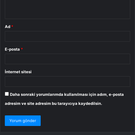
m
*
Ad
*
E-posta
*
İnternet sitesi
Daha sonraki yorumlarımda kullanılması için adım, e-posta
adresim ve site adresim bu tarayıcıya kaydedilsin.