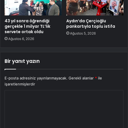
43 yıl sonra öğrendiği
Aydın’da Çerçioğlu
gerçekle 1 milyar TL’lik
pankartıyla toplu istifa
servete ortak oldu
Ağustos 5, 2026
Ağustos 6, 2026
Bir yanıt yazın
E-posta adresiniz yayınlanmayacak.
Gerekli alanlar
*
ile
işaretlenmişlerdir
Y
o
r
u