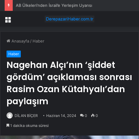
AB Ülkeleri’nden İsrail’e Yerleşim Uyarısı
Menü
Anasayfa
/
Haber
Haber
Nagehan Alçı’nın ‘şiddet
gördüm’ açıklaması sonrası
Rasim Ozan Kütahyalı’dan
paylaşım
DİLAN BİÇER
Haziran 14, 2024
0
0
1 dakika okuma süresi