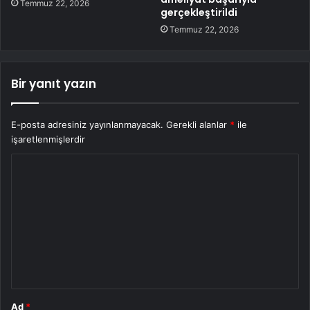
Temmuz 22, 2026
gerçekleştirildi
Temmuz 22, 2026
Bir yanıt yazın
E-posta adresiniz yayınlanmayacak.
Gerekli alanlar
*
ile
işaretlenmişlerdir
Y
o
r
u
m
*
Ad
*