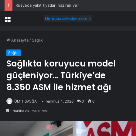
Rusya’da yakıt fiyatları haziran ve temmuzda enflasyona %0,5 ekledi
Menü
Anasayfa
/
Sağlık
Sağlık
Sağlıkta koruyucu model
güçleniyor… Türkiye’de
8.350 ASM ile hizmet ağı
ÜMİT SAVĞA
Temmuz 4, 2026
0
0
1 dakika okuma süresi