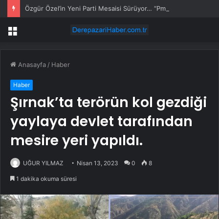
Özgür Özel’in Yeni Parti Mesaisi Sürüyor… “Pm”, “Cao” ve “Myk” Toplantılarına Başkanlık Etti
Menü
Anasayfa
/
Haber
Haber
Şırnak’ta terörün kol gezdiği
yaylaya devlet tarafından
mesire yeri yapıldı.
UĞUR YILMAZ
Nisan 13, 2023
0
8
1 dakika okuma süresi