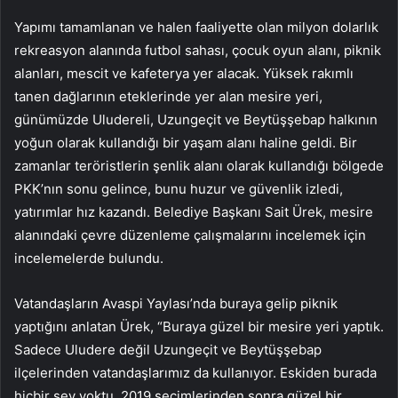
Yapımı tamamlanan ve halen faaliyette olan milyon dolarlık
rekreasyon alanında futbol sahası, çocuk oyun alanı, piknik
alanları, mescit ve kafeterya yer alacak. Yüksek rakımlı
tanen dağlarının eteklerinde yer alan mesire yeri,
günümüzde Uludereli, Uzungeçit ve Beytüşşebap halkının
yoğun olarak kullandığı bir yaşam alanı haline geldi. Bir
zamanlar teröristlerin şenlik alanı olarak kullandığı bölgede
PKK’nın sonu gelince, bunu huzur ve güvenlik izledi,
yatırımlar hız kazandı. Belediye Başkanı Sait Ürek, mesire
alanındaki çevre düzenleme çalışmalarını incelemek için
incelemelerde bulundu.
Vatandaşların Avaspi Yaylası’nda buraya gelip piknik
yaptığını anlatan Ürek, “Buraya güzel bir mesire yeri yaptık.
Sadece Uludere değil Uzungeçit ve Beytüşşebap
ilçelerinden vatandaşlarımız da kullanıyor. Eskiden burada
hiçbir şey yoktu. 2019 seçimlerinden sonra güzel bir