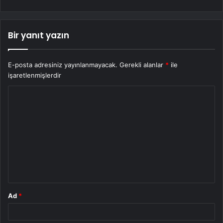
Bir yanıt yazın
E-posta adresiniz yayınlanmayacak.
Gerekli alanlar
*
ile
işaretlenmişlerdir
Y
o
r
u
m
*
Ad
*