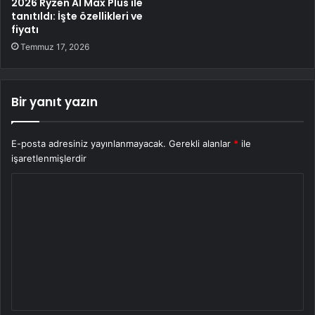
2026 Ryzen AI Max Plus ile
tanıtıldı: İşte özellikleri ve
fiyatı
Temmuz 17, 2026
Bir yanıt yazın
E-posta adresiniz yayınlanmayacak.
Gerekli alanlar
*
ile
işaretlenmişlerdir
Y
o
r
u
m
*