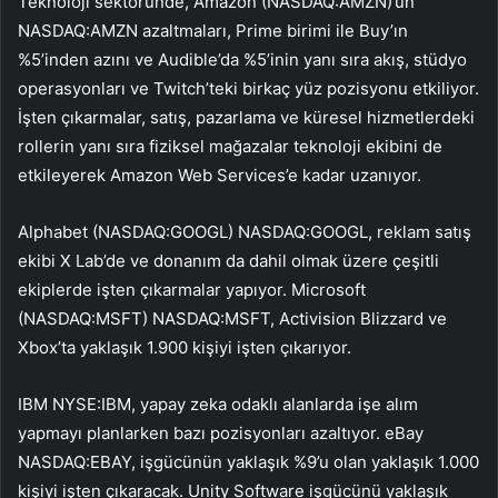
Teknoloji sektöründe, Amazon (NASDAQ:
AMZN
)’un
NASDAQ:AMZN azaltmaları, Prime birimi ile Buy’ın
%5’inden azını ve Audible’da %5’inin yanı sıra akış, stüdyo
operasyonları ve Twitch’teki birkaç yüz pozisyonu etkiliyor.
İşten çıkarmalar, satış, pazarlama ve küresel hizmetlerdeki
rollerin yanı sıra fiziksel mağazalar teknoloji ekibini de
etkileyerek Amazon Web Services’e kadar uzanıyor.
Alphabet (NASDAQ:
GOOGL
) NASDAQ:GOOGL, reklam satış
ekibi X Lab’de ve donanım da dahil olmak üzere çeşitli
ekiplerde işten çıkarmalar yapıyor. Microsoft
(NASDAQ:
MSFT
) NASDAQ:MSFT, Activision Blizzard ve
Xbox’ta yaklaşık 1.900 kişiyi işten çıkarıyor.
IBM NYSE:IBM, yapay zeka odaklı alanlarda işe alım
yapmayı planlarken bazı pozisyonları azaltıyor. eBay
NASDAQ:EBAY, işgücünün yaklaşık %9’u olan yaklaşık 1.000
kişiyi işten çıkaracak. Unity Software işgücünü yaklaşık