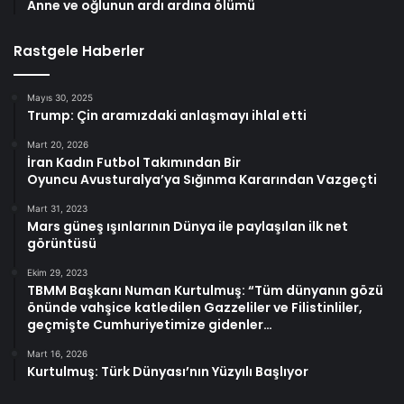
Anne ve oğlunun ardı ardına ölümü
Rastgele Haberler
Mayıs 30, 2025
Trump: Çin aramızdaki anlaşmayı ihlal etti
Mart 20, 2026
İran Kadın Futbol Takımından Bir
Oyuncu Avusturalya’ya Sığınma Kararından Vazgeçti
Mart 31, 2023
Mars güneş ışınlarının Dünya ile paylaşılan ilk net
görüntüsü
Ekim 29, 2023
TBMM Başkanı Numan Kurtulmuş: “Tüm dünyanın gözü
önünde vahşice katledilen Gazzeliler ve Filistinliler,
geçmişte Cumhuriyetimize gidenler…
Mart 16, 2026
Kurtulmuş: Türk Dünyası’nın Yüzyılı Başlıyor