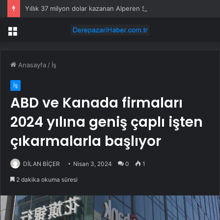
Yıllık 37 milyon dolar kazanan Alperen Şengün’den ailesine servet değerinde hediye
Menü
Anasayfa
/
İş
İş
ABD ve Kanada firmaları
2024 yılına geniş çaplı işten
çıkarmalarla başlıyor
DİLAN BİÇER
Nisan 3, 2024
0
1
2 dakika okuma süresi