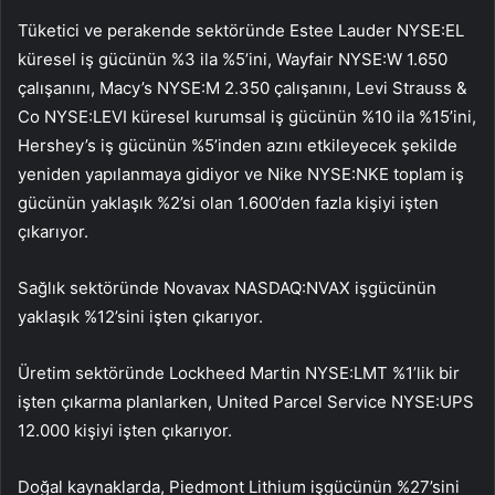
Tüketici ve perakende sektöründe Estee Lauder NYSE:EL
küresel iş gücünün %3 ila %5’ini, Wayfair NYSE:W 1.650
çalışanını, Macy’s NYSE:M 2.350 çalışanını, Levi Strauss &
Co NYSE:LEVI küresel kurumsal iş gücünün %10 ila %15’ini,
Hershey’s iş gücünün %5’inden azını etkileyecek şekilde
yeniden yapılanmaya gidiyor ve Nike NYSE:NKE toplam iş
gücünün yaklaşık %2’si olan 1.600’den fazla kişiyi işten
çıkarıyor.
Sağlık sektöründe Novavax NASDAQ:NVAX işgücünün
yaklaşık %12’sini işten çıkarıyor.
Üretim sektöründe Lockheed Martin NYSE:LMT %1’lik bir
işten çıkarma planlarken, United Parcel Service NYSE:UPS
12.000 kişiyi işten çıkarıyor.
Doğal kaynaklarda, Piedmont Lithium işgücünün %27’sini