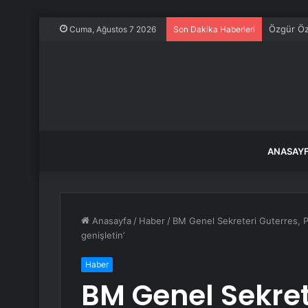
Özgür Öze
Cuma, Ağustos 7 2026
Son Dakika Haberleri
ANASAY
Anasayfa
/
Haber
/
BM Genel Sekreteri Guterres, Pu
genişletin’
Haber
BM Genel Sekret