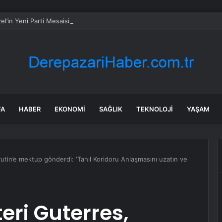
l’in Yeni Parti Mesaisi Sürüyor… “Pm”, “Cao” ve “Myk” Toplantılarına Başk
FA
HABER
EKONOMI
SAĞLIK
TEKNOLOJI
YAŞAM
tin’e mektup gönderdi: ‘Tahıl Koridoru Anlaşmasını uzatın ve
eri Guterres,