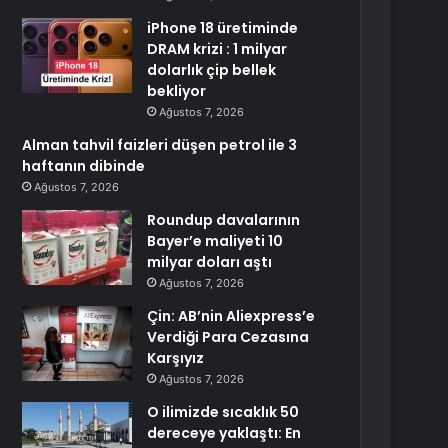
iPhone 18 üretiminde
DRAM krizi : 1 milyar
dolarlık çip bellek
bekliyor
Ağustos 7, 2026
Alman tahvil faizleri düşen petrol ile 3
haftanın dibinde
Ağustos 7, 2026
Roundup davalarının
Bayer’e maliyeti 10
milyar doları aştı
Ağustos 7, 2026
Çin: AB’nin Aliexpress’e
Verdiği Para Cezasına
Karşıyız
Ağustos 7, 2026
O ilimizde sıcaklık 50
dereceye yaklaştı: En