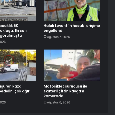
sıcaklık 50
Haluk Levent’in hesabı erişime
aklaştı: En son
engellendi
e görülmüştü
Ağustos 7, 2026
2026
şüren kaza!
Motosiklet sürücüsü ile
edelini çok ağır
skuterli çiftin kavgası
kamerada
2026
Ağustos 6, 2026