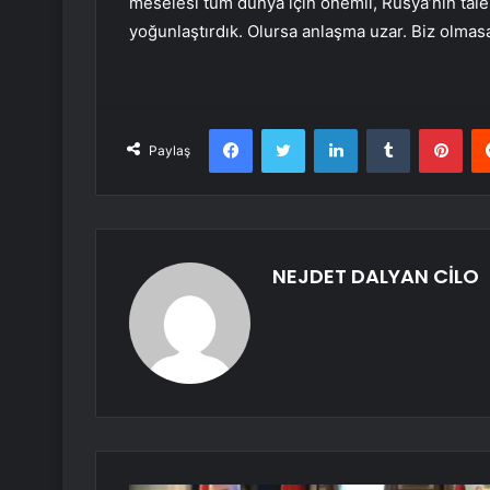
meselesi tüm dünya için önemli, Rusya’nın talep
yoğunlaştırdık. Olursa anlaşma uzar. Biz olmas
Facebook
Twitter
LinkedIn
Tumblr
Pint
Paylaş
NEJDET DALYAN CİLO