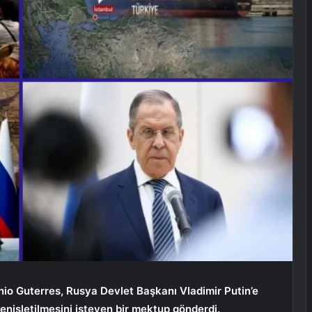
nio Guterres, Rusya Devlet Başkanı Vladimir Putin’e
genişletilmesini isteyen bir mektup gönderdi.