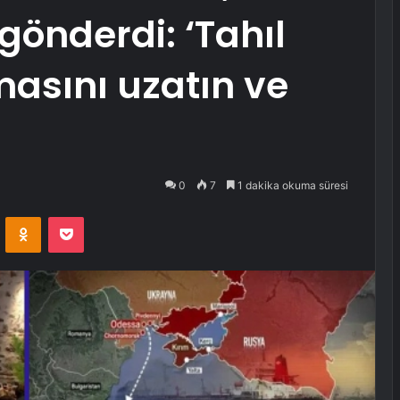
gönderdi: ‘Tahıl
asını uzatın ve
0
7
1 dakika okuma süresi
VKontakte
Odnoklassniki
Pocket