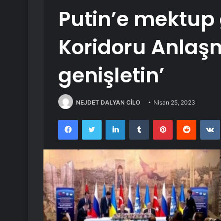
Putin’e mektup 
Koridoru Anlaşm
genişletin’
NEJDET DALYAN CİLO
Nisan 25, 2023
Facebook
Twitter
LinkedIn
Tumblr
Pinterest
Reddit