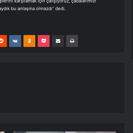
lerini karşılamak için çalışıyoruz, çabalarımızı
aydık bu anlaşma olmazdı” dedi.
erest
Reddit
VKontakte
Odnoklassniki
Pocket
E-Posta ile paylaş
Yazdır