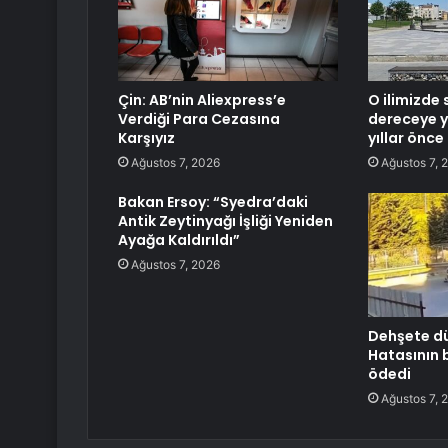
Çin: AB’nin Aliexpress’e
O ilimizde 
Verdiği Para Cezasına
dereceye y
Karşıyız
yıllar önc
Ağustos 7, 2026
Ağustos 7, 
Bakan Ersoy: “Syedra’daki
Antik Zeytinyağı İşliği Yeniden
Ayağa Kaldırıldı”
Ağustos 7, 2026
Dehşete dü
Hatasının b
ödedi
Ağustos 7, 